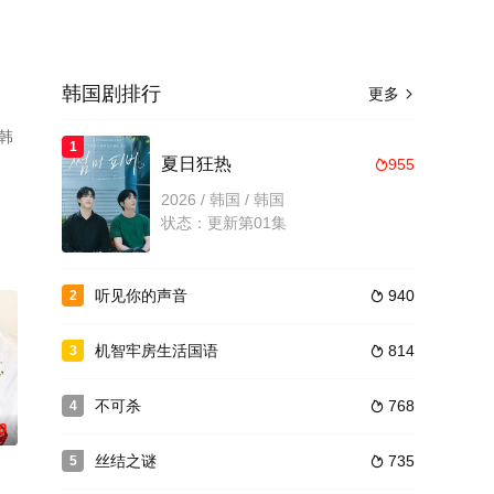
韩国剧排行
更多

韩
1
了
夏日狂热
955

2026 / 韩国 / 韩国
状态：更新第01集
听见你的声音
940
2

机智牢房生活国语
814
3

不可杀
768
4

0
丝结之谜
735
5
