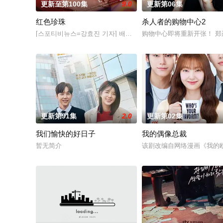
更新至第100集
9.0
更新第06集
红色珍珠
杀人者的购物中心2
[스포티비뉴스=강효진 기자] 배우 박진희가 본격 컴백 활동에 나선
购物中心即将重新开张！ 
更新第91集
2.0
更新第02集
我们愉快的好日子
我的偶像总裁
暂无简介
该剧改编自网络漫画《我的