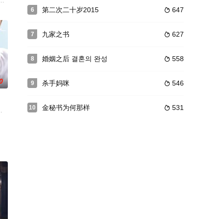
冲突中成为了好朋友。而由失明父亲抚
他们自己的手段为社会除暴安良。
스）讲述的是梦想成为电视剧作家的拿着失业补助的胜熙（李英雅 饰）和在失
第二次二十岁2015
647
6

九家之书
627
7

婚姻之后 결혼의 완성
558
8

0
杀手妈咪
546
9

金秘书为何那样
531
10

的故事，他每到一个地方都会发生
뷰티풀 마인드）為韓國KBS於2016年6月20日起播出的月火迷你連續劇，本劇改編自《