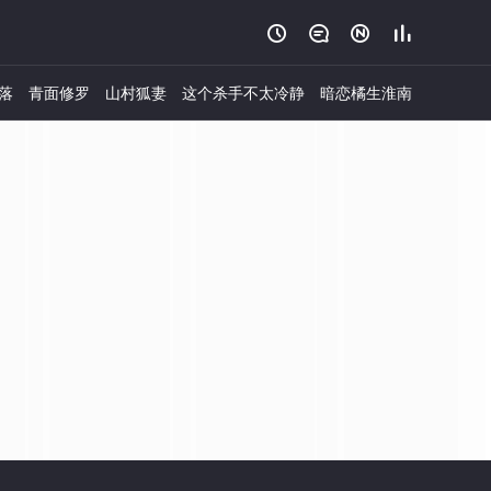




落
青面修罗
山村狐妻
这个杀手不太冷静
暗恋橘生淮南