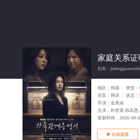
家庭关系证
别名：jiatingguanxiz
地区：
韩国
类型：
语言：
韩语
状态：
导演：
金美淑
主演：
朴世荣,韩高恩
更新时间：
2026-08-
在线观看
