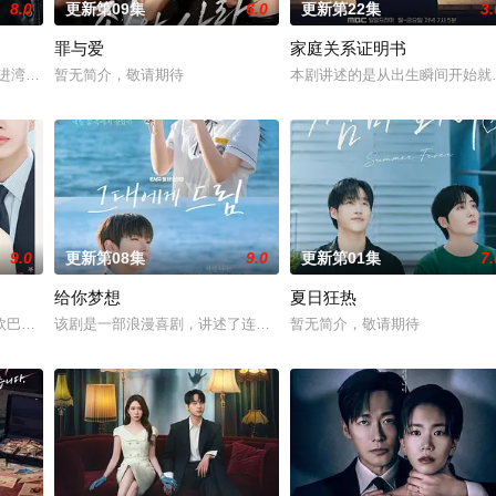
8.0
更新第09集
6.0
更新第22集
3.
罪与爱
家庭关系证明书
다. 7일 스포티비뉴스 취재에 따르면, 박진희는 K
郑进湾（李栋旭 饰）和郑智安（金慧峻 饰）叔侄档再度联手，制作规模、动作
暂无简介，敬请期待
本剧讲述的是从出生瞬间开始就
9.0
更新第08集
9.0
更新第01集
7.
给你梦想
夏日狂热
欧巴是偶像》，是一部浪漫喜剧。讲述进入由前偶像兼CEO李灿领导的公司工
该剧是一部浪漫喜剧，讲述了连一个梦想都无所畏惧的十几岁，被现
暂无简介，敬请期待