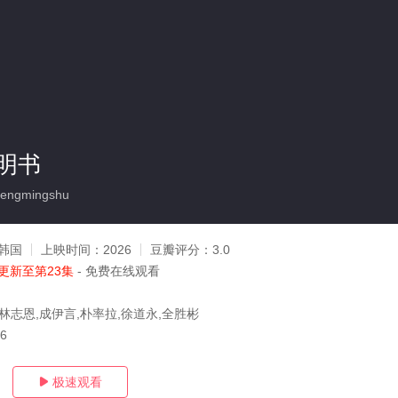
明书
hengmingshu
韩国
上映时间：
2026
豆瓣评分：
3.0
更新至第23集
- 免费在线观看
,林志恩,成伊言,朴率拉,徐道永,全胜彬
06
极速观看
