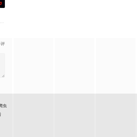
0
藏的腐败真相。
他们成为异常高效率的搭档，于是两人联手侦破悬案。 该剧翻拍自201
饰）因为老婆高世允（李雪 饰）在提出离婚的第二日突然遭到神秘绑架，瞬间
影评
爬虫
看