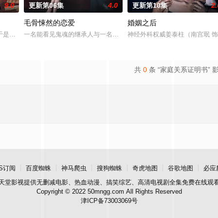
9.0
更新第06集
4.0
更新第10集
2.
毛骨悚然的恋爱
婚姻之后
实情况的人是一名少女和一个记者。拥有强力神技的少女和透彻正义感爆棚的新
于是和有志成为律师的同伴合作，打算窃取住宅社区的储备基金，却意外揭开深
一名能看见鬼魂的继承人与一名王牌检察官发现只要轻轻一碰，就能让
神经外科权威姜泰柱（南宫珉 
共
0
条 “家庭关系证明书” 
S订阅
百度蜘蛛
神马爬虫
搜狗蜘蛛
奇虎地图
谷歌地图
必应
天堂影视
提供无删减电影、热血动漫、搞笑综艺、高清电视剧全集免费在线观
Copyright © 2022 50mngg.com All Rights Reserved
津ICP备73003069号