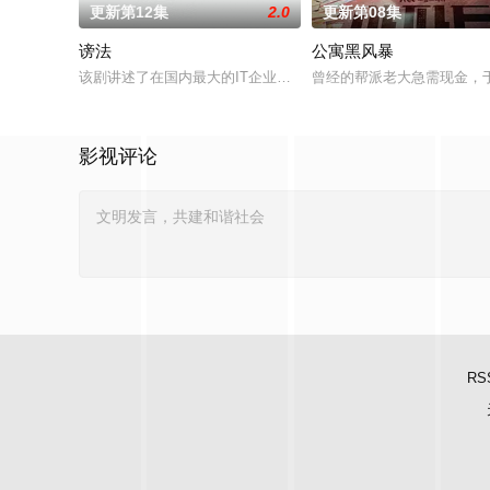
更新第12集
2.0
更新第08集
谤法
公寓黑风暴
该剧讲述了在国内最大的IT企业里存在着一个恶神。唯一知道真
曾经的帮派老大急需现金，
影视评论
RS