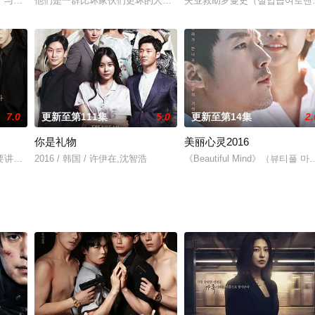
过程中，也在无形中揭露着警察局社会黑暗面的故事[2] nbsp;。
）与中国富二代王致昂（李弘彬饰）入住同一宿舍，两人因为同样激烈的性格在
他们是一群比坏家伙们更坏的人，然而就是这样一群人，却用专属于
失业救助罗曼史（실업급여로맨
7.0
更新至第111集
5.0
更新至第14集
2.
你是礼物
美丽心灵2016
险的命运的故事。
讲述一个警察为了救女儿，从过去（1986年）穿越到现在（2016年）发生
2016 / 韩国 / 许伊在,沈智浩
《Beautiful Mind》（