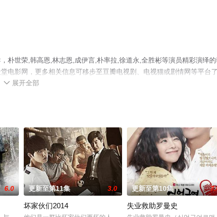
朴世荣,韩高恩,林志恩,成伊言,朴率拉,徐道永,全胜彬等演员精彩演绎的
天堂电影网，更多相关信息可移步至豆瓣电视剧、电视猫或剧情网等平台
展开全部

6.0
更新至第11集
3.0
更新至第10集
7.
坏家伙们2014
失业救助罗曼史