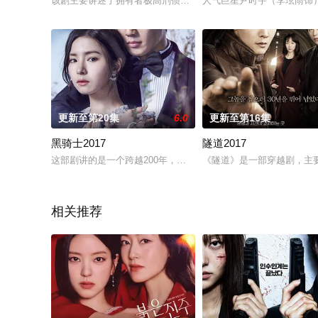
该剧主要讲述了拥有者极高刑侦能力的女警察，在与罪恶势力作斗争的
人气巨星尹时宇（李玹雨饰
更新至第20集
6.0
更新至第16集
黑骑士2017
隧道2017
这部剧讲的是一个跨越200年，男主角为了守护女主角不惜挑战危
《隧道》是一部穿越剧，主要
相关推荐