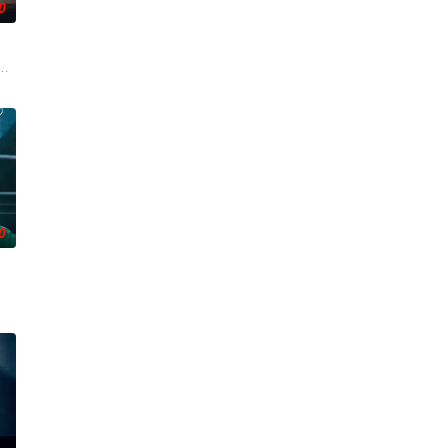
0
场面全部疯狂升级。玄理、冈田将生
被打上家庭崩溃烙印的一个孩子和面对冷酷的偏见和命运，重新找回自己人生
0
作的南多凛，与在那里遇到的社长姜河
实挡住而受挫的二十几岁，像变成那样的大人的三十几岁的记者李载与一个生