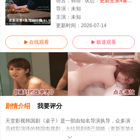
语言：
韩语
状态：
更新至第4集完结
导演：
未知
主演：
未知
更新至第4集完结/全集
更新时间：
2026-07-14
在线观看
极速观看


剧情介绍
我要评分
天堂影视韩国剧《桌子》是一部由知名导演执导，众多演
员精彩演绎的韩国电视剧，大结局剧情已揭晓（更新至第4
集完结），手机免费观看高清未删减完整版电视剧全集就
