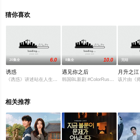
上天堂电影网，更多相关信息可移步至豆瓣电视剧、电视
猫或剧情网等平台了解。
猜你喜欢
6.0
10.0
20集全
8集全
完结
诱惑
遇见你之后
月升之江
《诱惑》讲述站在人生悬崖上的男人得到充满诱惑力的提议后做
韩国BL新剧 #ColorRush#
该片由《
相关推荐