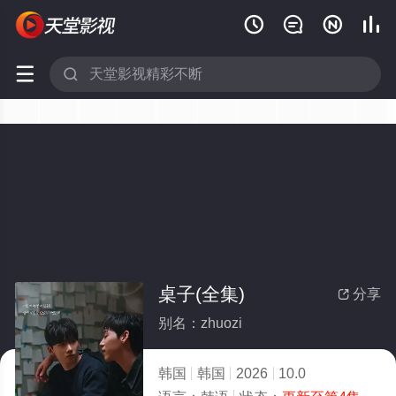






桌子(全集)
分享

别名：zhuozi
韩国
韩国
2026
10.0