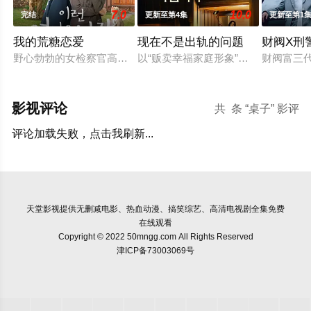
7.0
10.0
完结
更新至第4集
更新至第1
我的荒糖恋爱
现在不是出轨的问题
财阀X刑
野心勃勃的女检察官高恩世（贺营 饰）意外失忆，住进拳击教练
以“贩卖幸福家庭形象”赚钱的网红夫
财阀富三
影视评论
共
条 “桌子” 影评
评论加载失败，点击我刷新...
天堂影视
提供无删减电影、热血动漫、搞笑综艺、高清电视剧全集免费
在线观看
Copyright © 2022 50mngg.com All Rights Reserved
津ICP备73003069号