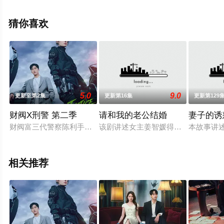
民,Pani,Bottle,杨娜莱,金秋天,晋龙辰等演员精彩演绎的韩国
电视剧，手机免费观看高清未删减完整版电视剧全集就上
猜你喜欢
天堂电影网，更多相关信息可移步至豆瓣电视剧、电视猫
或剧情网等平台了解。
5.0
9.0
更新至第2集
更新第16集
更新第129
财阀X刑警 第二季
请和我的老公结婚
妻子的诱惑
财阀富三代警察陈利手（安普贤 饰）华丽回归，完美蜕变为成熟
该剧讲述女主姜智媛得了癌症，她目睹
本故事讲
相关推荐