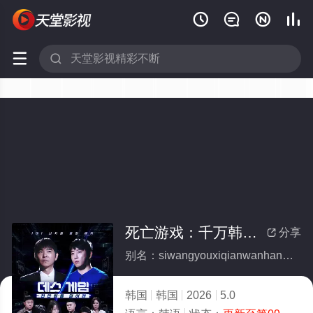






死亡游戏：千万韩元赌起 第二季
分享

别名：siwangyouxiqianwanhanyuanduqidierji
韩国
韩国
2026
5.0