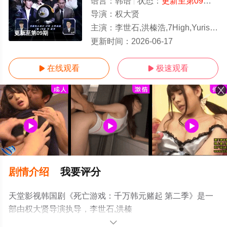
语言：
韩语
状态：
更新至第09期
- 
导演：
权大贤
主演：
李世石,洪榛浩,7High,Yurisa,Pengsoo,权圣晙,朴成雄,张东民,Pani,
更新至第09期
更新时间：
2026-06-17
在线观看
极速观看


剧情介绍
我要评分
天堂影视韩国剧《死亡游戏：千万韩元赌起 第二季》是一
部由权大贤导演执导，李世石,洪榛
浩,7High,Yurisa,Pengsoo,权圣晙,朴成雄,张东
