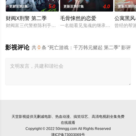
5.0
4.0
更新至第2集
更新至第07集
更新至第09
财阀X刑警 第二季
毛骨悚然的恋爱
公寓黑风
财阀富三代警察陈利手（安普贤 饰）华丽回归，完美蜕变为成熟
一名能看见鬼魂的继承人与一名王牌检
曾经的帮
影视评论
共
0
条 “死亡游戏：千万韩元赌起 第二季” 影评
天堂影视
提供无删减电影、热血动漫、搞笑综艺、高清电视剧全集免费
在线观看
Copyright © 2022 50mngg.com All Rights Reserved
津ICP备73003069号