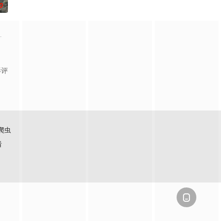
0
合作战的故事。途中智擒伪军队长吴
琼斯、奥兰多·布鲁姆将主演Millennium Media打造的阿富汗战争题材影片[前
影评
爬虫
看
