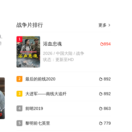
战争片排行
更多

,
1
瓣
浴血忠魂
894

2026 / 中国大陆 / 战争
状态：更新至HD
最后的前线2020
892
2

大进军——南线大追歼
892
3

前哨2019
863
4

0
黎明前七英里
779
5
