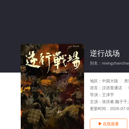
逆行战场
别名：nixingzhancha
地区：
中国大陆
类
语言：
汉语普通话
导演：
王泽宇
主演：
张洪睿,魏子千,
更新时间：
2026-07-
在线观看
