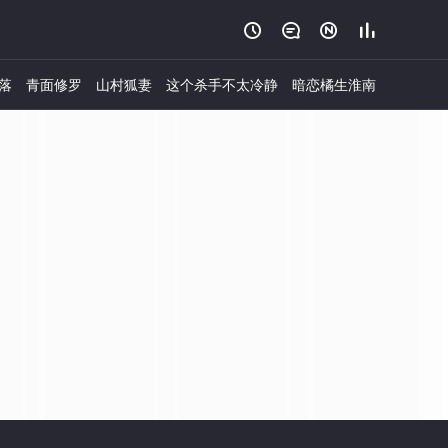




落
青面修罗
山村狐妻
这个杀手不太冷静
暗恋橘生淮南