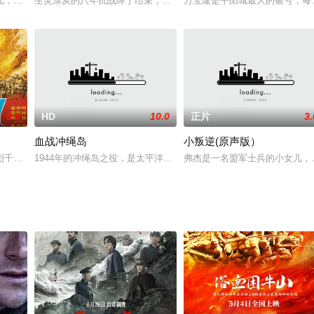
分队护送美国记者从前南峪到八路军总部的故事。影片选择在邢台县前南峪、榆
儿，她的父亲在偷越进入敌军境内深望生病的妻子时被俘获。当杰得知父亲和另
生灵涂炭的八年抗战终于结束，而国共两党之间的解放战争也正式拉开
万宝隆是平阳城最大的银号，每
8.0
HD
10.0
正片
3.
血战冲绳岛
小叛逆(原声版）
禁忌恋情所困扰
千秋》后，叙述1937年8月13日日寇侵略上海，中国88师524团团长谢晋元
1944年的冲绳岛之役，是太平洋战争中最血腥、最惨烈的战役。本
弗杰是一名盟军士兵的小女儿，