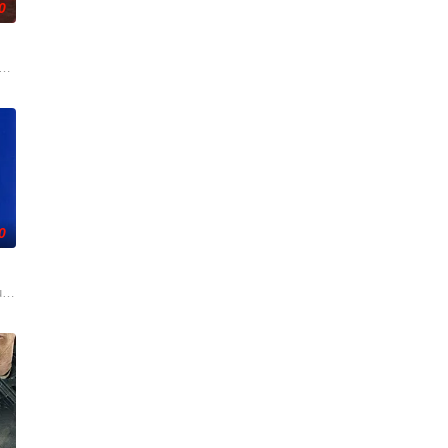
0
无线电，努力躲避被俘并设法与部队取
东（刘烨 饰）的带领下，红军一渡赤水时形势所迫、实属无奈；二渡赤水
年中央苏区第五次反围剿失败，红六军团奉命西征，进入贵州石阡，一场战役后，
0
 Bondarev）的同名小说改编。