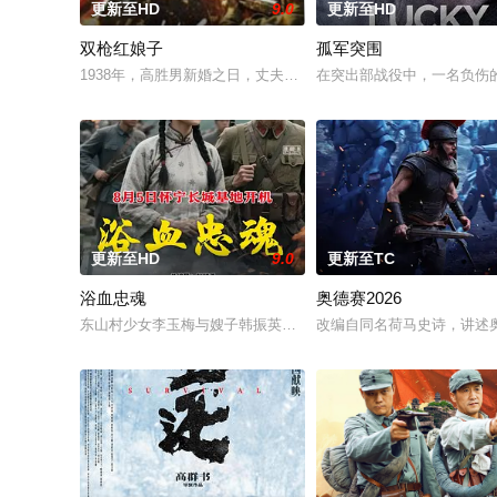
更新至HD
9.0
更新至HD
双枪红娘子
孤军突围
1938年，高胜男新婚之日，丈夫被日军残害，父辈亦遭屠戮。
在突出部战役中，一名负伤
更新至HD
9.0
更新至TC
浴血忠魂
奥德赛2026
东山村少女李玉梅与嫂子韩振英冒死救助八路军伤员，全村人以血肉
改编自同名荷马史诗，讲述奥