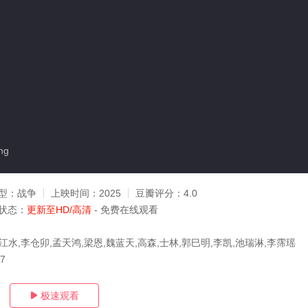
ng
型：
战争
上映时间：
2025
豆瓣评分：
4.0
状态：
更新至HD/高清
- 免费在线观看
江水,李仓卯,孟天鸿,梁恩,魏蓝天,高森,士林,郭巳明,李凯,池瑞淋,李霈瑶
07
极速观看
