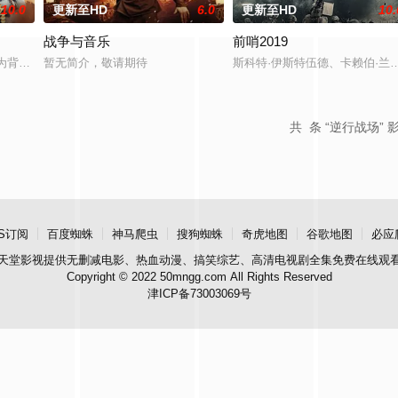
10.0
更新至HD
6.0
更新至HD
10.
战争与音乐
前哨2019
厂女兵，伤兵医院伤兵组成的留守团在主力部队西征后坚持在老游击区牵制敌
末期为背景，讲述翼热辽军区为配合苏联红军反攻承德，派出连长张峻开展里应外
暂无简介，敬请期待
斯科特·伊斯特伍德、卡赖伯·兰德里·
共
条 “逆行战场” 
S订阅
百度蜘蛛
神马爬虫
搜狗蜘蛛
奇虎地图
谷歌地图
必应
天堂影视
提供无删减电影、热血动漫、搞笑综艺、高清电视剧全集免费在线观
Copyright © 2022 50mngg.com All Rights Reserved
津ICP备73003069号