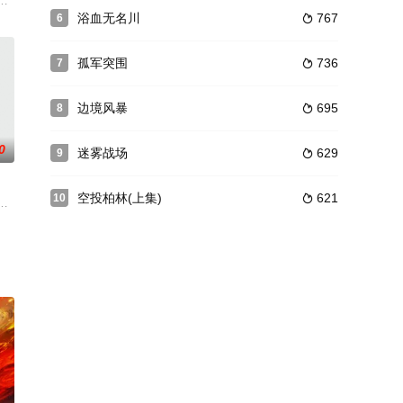
林
一个善良的北方军官被宣布判处列刑时
序幕。蒋介石（孙飞虎 饰）调动大军从延安向西北扫荡，大有将异己彻底
个月底都有一辆满载钞票的运钞车开往远在北平的总店，然而整个万宝隆的人
浴血无名川
767
6

孤军突围
736
7

边境风暴
695
8

0
迷雾战场
629
9

空投柏林(上集)
621
10

，为牵制日军，掩护中国军队
片描述这场战役的始末经过。片中讲二战末期日本军队及岛上人民如何奋勇
她的父亲在偷越进入敌军境内深望生病的妻子时被俘获。当杰得知父亲和另一