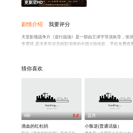
更新至HD
剧情介绍
我要评分
天堂影视战争片《逆行战场》是一部由王泽宇导演执导，张洪睿,魏
李霈瑶,孟泽承等演员精彩演绎的中国大陆电影，手机免费观
电影、电视猫或剧情网等平台了解。
猜你喜欢
HD
5.0
正片
滴血的红杜鹃
小叛逆(普通话版）