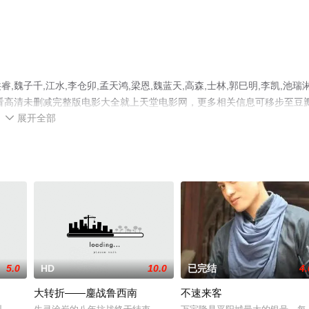
子千,江水,李仓卯,孟天鸿,梁恩,魏蓝天,高森,士林,郭巳明,李凯,池瑞淋
看高清未删减完整版电影大全就上天堂电影网，更多相关信息可移步至豆
展开全部

5.0
HD
10.0
已完结
4.
大转折——鏖战鲁西南
不速来客