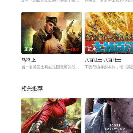
影片《滴血的红杜鹃》讲述了抗日战争时期，抗大首长安排我小
弗杰是一名盟军士兵的小女
正片
10.0
正片
鸟鸣 上
八百壮士 八百壯士
当一名英国士兵在法国北部的战壕中战斗时，他被与法国女人的
丁善玺编导的本片，继《英烈
相关推荐