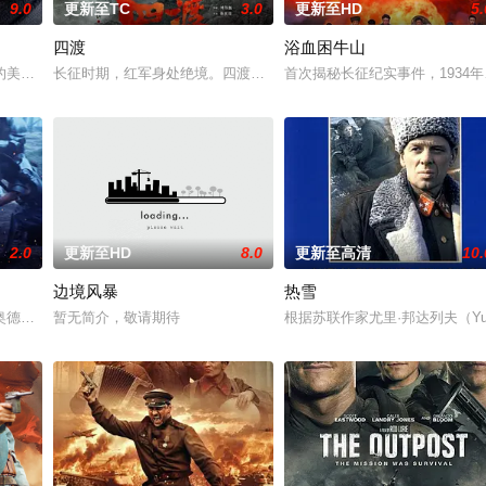
9.0
更新至TC
3.0
更新至HD
5.
四渡
浴血困牛山
她举枪聚义，屡袭敌寇威震四方，后得八路军指点决心投身革命。日军欲诱杀高
的美军士兵被困在饱受战火摧残的比利时敌后，他凭借机智、训练和一台破损的
长征时期，红军身处绝境。四渡赤水堪称红军的绝地反击之战。在毛泽
首次揭秘长征纪实事件，1934
2.0
更新至HD
8.0
更新至高清
10.
边境风暴
热雪
之躯守护根据地，用 “军民一心” 的壮阔叙事诠释沂蒙精神。
德修斯（马特·达蒙 饰）的故事，以及他在特洛伊战争后10年的回家之旅。
暂无简介，敬请期待
根据苏联作家尤里·邦达列夫（Yuri