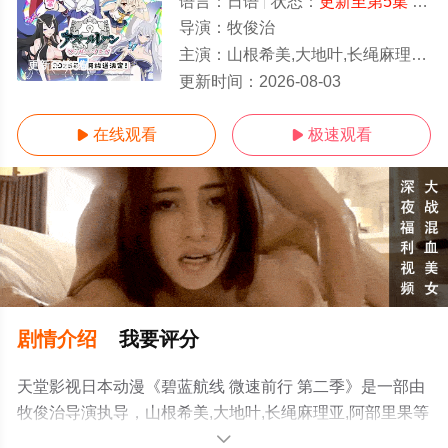
语言：
日语
状态：
更新至第5集
- 免费在线观看
导演：
牧俊治
主演：
山根希美,大地叶,长绳麻理亚,阿部里果
更新至第5集
更新时间：
2026-08-03
在线观看
极速观看


剧情介绍
我要评分
天堂影视日本动漫《碧蓝航线 微速前行 第二季》是一部由
牧俊治导演执导，山根希美,大地叶,长绳麻理亚,阿部里果等
演员精彩演绎的日本动漫，手机免费观看高清未删减完整
