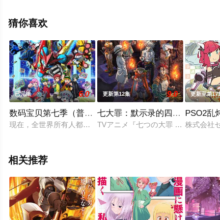
版动漫全集就上天堂电影网，更多相关信息可移步至豆瓣
动漫、电视猫或剧情网等平台了解。
猜你喜欢
6.0
9.0
已完结
更新第12集
更新至第17
数码宝贝第七季（普通话）
七大罪：默示录的四骑士第二季
PSO2乱
现在，全世界所有人都在使用的智能手机App。那里潜藏着无人知晓的存在·A
TVアニメ『七つの大罪 黙示録の四騎士』
株式会社
相关推荐