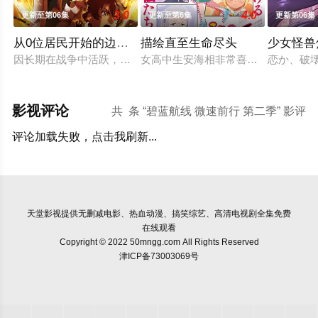
3.0
4.0
更新至第06集
更新至第6集
更新第06集
从0位居民开始的边境领主大人
描绘直至生命尽头
少女怪兽
因长期在战争中活跃，而被称为〝救国英雄〞的男人——迪亚斯。
女高中生安海相非常喜欢看漫画，尤其
恋か、破
影视评论
共
条 “碧蓝航线 微速前行 第二季” 影评
评论加载失败，点击我刷新...
天堂影视
提供无删减电影、热血动漫、搞笑综艺、高清电视剧全集免费
在线观看
Copyright © 2022 50mngg.com All Rights Reserved
津ICP备73003069号