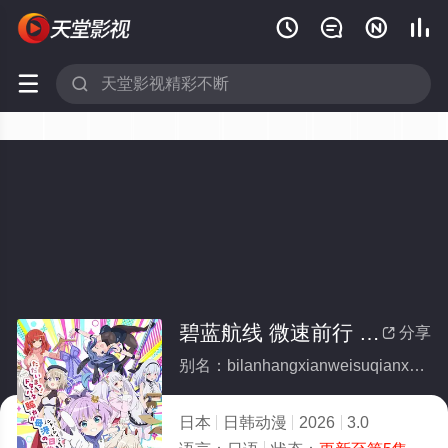






碧蓝航线 微速前行 第二季
分享

别名：bilanhangxianweisuqianxingdierji
日本
日韩动漫
2026
3.0