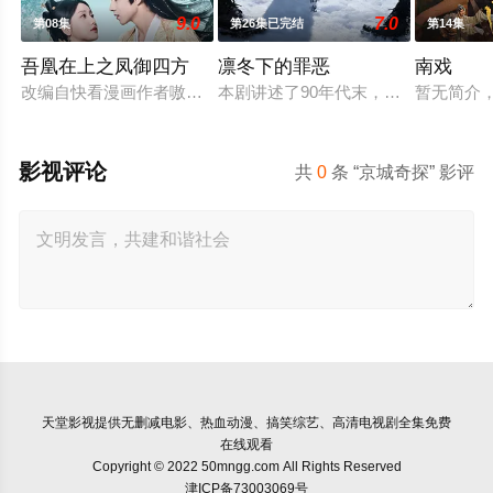
9.0
7.0
第08集
第26集已完结
第14集
吾凰在上之凤御四方
凛冬下的罪恶
南戏
改编自快看漫画作者嗷小泽的独家连载漫画《吾凰在上》。 现代
本剧讲述了90年代末，怒河市刑侦支
暂无简介
影视评论
共
0
条 “京城奇探” 影评
天堂影视
提供无删减电影、热血动漫、搞笑综艺、高清电视剧全集免费
在线观看
Copyright © 2022 50mngg.com All Rights Reserved
津ICP备73003069号