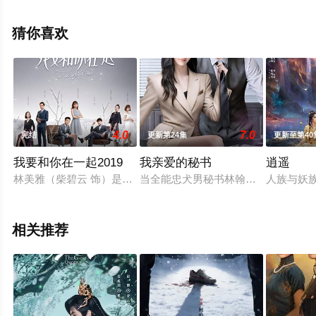
手机免费观看高清未删减完整版电视剧全集就上天堂电影
网，更多相关信息可移步至豆瓣电视剧、电视猫或剧情网
猜你喜欢
等平台了解。
4.0
7.0
完结
更新第24集
更新至第40
我要和你在一起2019
我亲爱的秘书
逍遥
林美雅（柴碧云 饰）是在国外深造的高材生，完成学业之后，
当全能忠犬男秘书林翰遇上傲娇女总
人族与妖
相关推荐