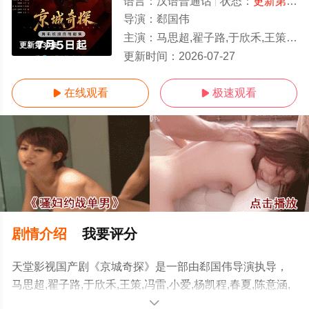
语言：
汉语普通话
状态：
更新第30集
导演：
郄国伟
主演：
马思超,翟子路,于欣禾,王策,冯雷,小爱,杨凯程,春夏,陈意涵,周九良,孟鹤堂,范湉湉
更新第30集
更新时间：
2026-07-27
在线观看
极速观看


剧情介绍
我要评分
天堂影视国产剧《京城奇探》是一部由郄国伟导演执导，
马思超,翟子路,于欣禾,王策,冯雷,小爱,杨凯程,春夏,陈意涵,
周九良,孟鹤堂,范湉湉等演员精彩演绎的中国大陆电视剧，
