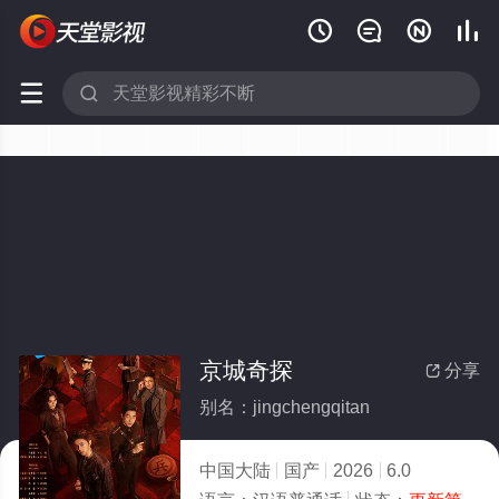






京城奇探
分享

别名：jingchengqitan
中国大陆
国产
2026
6.0