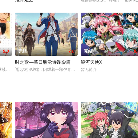
在遥远的未来。存在于「银河N
Underworld全土卷入的《人界》军与暗之军势的战争。 战局逐渐转变为企
The story tells that taoyue college, which aims at free school s
9.0
完结
7.0
完结
8.
时之歌—暮日醒觉诗谍影篇
银河天使X
继续。竹本（神谷浩史 配音）结束了寻找自我的单车之旅，在盛放烟火的晚上对
遥远银河彼端，闪耀着一颗孕育魔法神力的星球——维尔哈伦。在至高
暂无简介