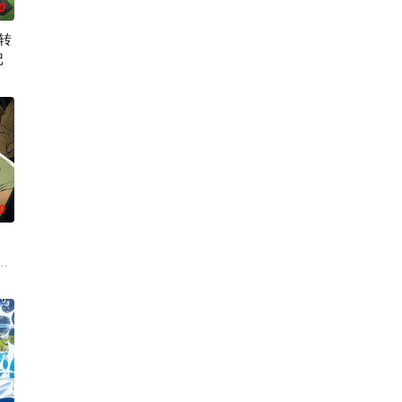
0
转
记
黒絵（クロエ）。 不器用で人との交流を避けて生きてきた彼女は、とあ
地。 与生活在当地的鬼人族少女‧
00年后的世界一展外挂威能！ 大贤者艾福达尔从现代转生至异世界后，将人生
0
人！ 因为缺乏伦理与卫生观念，不是把烟头往窗外乱丢，就是对人乱吐口水，
练级都是赌上性命——面对如此绝望
。然而，与其他防御职业相比，其性能缺乏灵活性，攻击性能过低，导致连