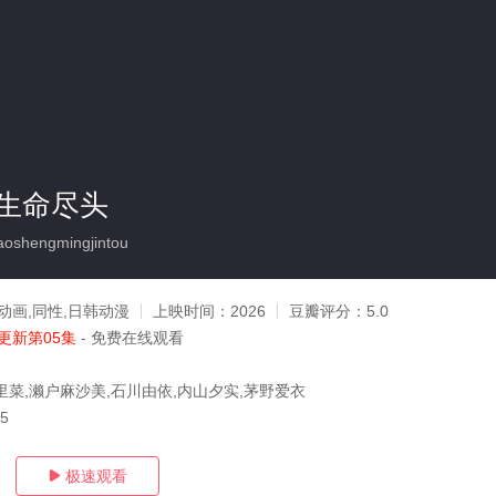
生命尽头
oshengmingjintou
动画,同性,日韩动漫
上映时间：
2026
豆瓣评分：
5.0
更新第05集
- 免费在线观看
里菜,濑户麻沙美,石川由依,内山夕实,茅野爱衣
05
极速观看
