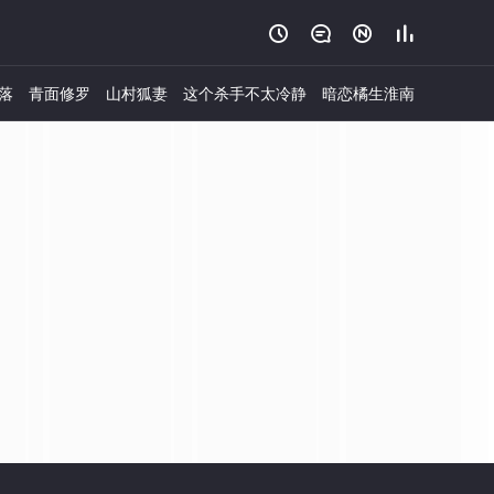




落
青面修罗
山村狐妻
这个杀手不太冷静
暗恋橘生淮南