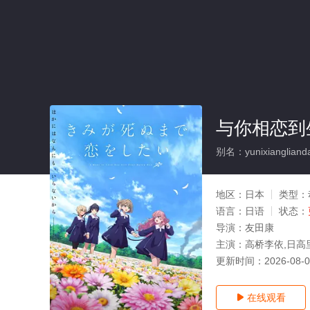
与你相恋到
别名：yunixianglianda
地区：
日本
类型：
语言：
日语
状态：
导演：
友田康
主演：
高桥李依,日高
更新时间：
2026-08-
在线观看
