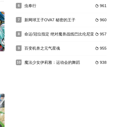
EUE」的塞尔达尔行星上，作为与另一银河「银河EDEN」德兰士瓦行星的友
虫奉行
961
6

图夺取《光之巫女》爱丽丝的
新网球王子OVA7 秘密的王子
960
7

命运/冠位指定 绝对魔兽战线巴比伦尼亚
957
8

0
百变机兽之元气星魂
955
9

魔法少女伊莉雅：运动会的舞蹈
938
10

阿久（工藤晴香 配音）说出了那句
天神的庇护下，这里的人民过着平静的生活。直到纪元3836年，一名神