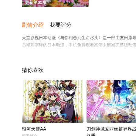
更新第05集
剧情介绍
我要评分
天堂影视日本动漫《与你相恋到生命尽头》是一部由友田康导演
员精彩演绎的日本动漫，手机免费观看高清未删减完整版动
平台了解。
猜你喜欢
完结
3.0
完结
银河天使AA
刀剑神域爱丽丝篇异界
终季