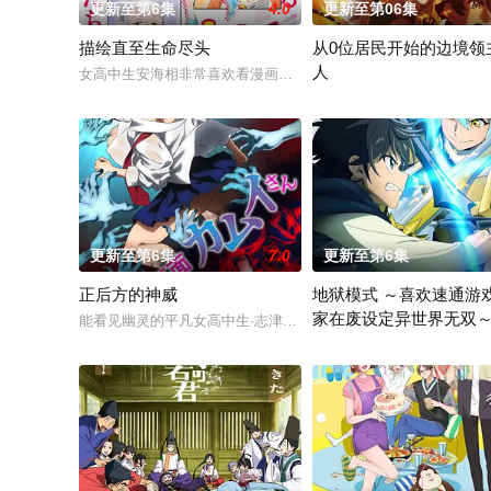
更新至第6集
4.0
更新至第06集
描绘直至生命尽头
从0位居民开始的边境领
人
女高中生安海相非常喜欢看漫画，尤其是 ☆野0 的《机器太与
因长期在战争中活跃，而被称
更新至第6集
7.0
更新至第6集
正后方的神威
地狱模式 ～喜欢速通游
家在废设定异世界无双～
能看见幽灵的平凡女高中生·志津香，利用容易吸引幽灵的特殊体
季
在无名网络游戏的世界中，