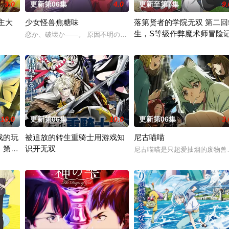
3.0
更新第06集
4.0
更新至第7集
9.
主大
少女怪兽焦糖味
落第贤者的学院无双 第二回
生，S等级作弊魔术师冒险
狸太》。国文老师手岛斥责她是浪费生命、声称漫画都是虚构，在没收漫画后，
恋か、破壊か――。 原因不明の病に悩まされている女子高生・赤石
为〝救国英雄〞的男人——迪亚斯。 他所收到的唯一奖励就只有——广阔的领
由绝望中转生的最强贤者，到4
10.0
更新第06集
10.0
更新第06集
3.
戏的玩
被追放的转生重骑士用游戏知
尼古喵喵
 第二
识开无双
质，从旁协助知名灵能力者·神威除灵。 拥有压倒性灵力的神威，除灵方式却
尼古喵喵是只超爱抽烟的废物兽
转生到最高难度“地狱模式”的前废人玩家少年亚莲。没有攻略本，没有论坛。连
“重骑士”——那是一个以防御为主，吸引敌人攻击以保护队友的职业