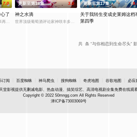
7.0
更新至第18集
3.0
更新至第17集
9.
费心了
神之水滴
关于我转生变成史莱姆这档
第四季
的幕臣——足利尊氏的谋反而宣告灭亡。 失去了一切、被推入绝望深渊的幕
亲再婚而搬家。 但让她没想到的是，竟多了四个弟弟，令她大为震惊！ 虽然她
世界顶级葡萄酒评论家神咲丰多香去世以后，留下了价值20亿日圆的
《关于我转生变成史莱姆这档事
共
条 “与你相恋到生命尽头” 
S订阅
百度蜘蛛
神马爬虫
搜狗蜘蛛
奇虎地图
谷歌地图
必应
天堂影视
提供无删减电影、热血动漫、搞笑综艺、高清电视剧全集免费在线观
Copyright © 2022 50mngg.com All Rights Reserved
津ICP备73003069号