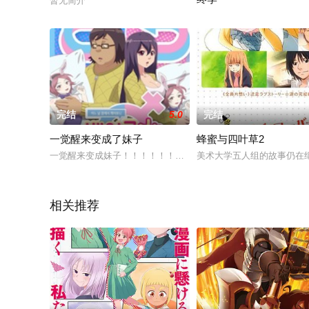
暂无简介
以《最终负荷实验》为名，将
完结
5.0
完结
一觉醒来变成了妹子
蜂蜜与四叶草2
一觉醒来变成妹子！！！！！！！！！！！！！！！！！！！！
美术大学五人组的故事仍在
相关推荐