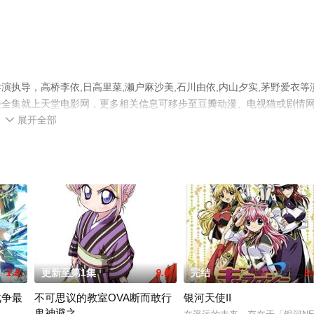
执导，高桥李依,日高里菜,濑户麻沙美,石川由依,内山夕实,茅野爱衣等
漫全集就上天堂电影网，更多相关信息可移步至豆瓣动漫、电视猫或剧情
展开全部

1.0
更新至第1集
9.0
完结
9.
战争最
不可思议的教室OVA断而敢行
银河天使II
鬼神避之