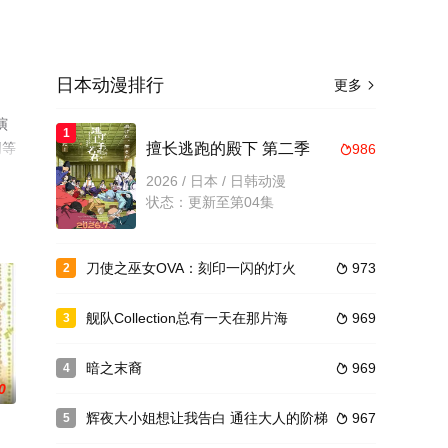
日本动漫排行
更多

演
1
网等
擅长逃跑的殿下 第二季
986

2026 / 日本 / 日韩动漫
状态：更新至第04集
刀使之巫女OVA：刻印一闪的灯火
973
2

舰队Collection总有一天在那片海
969
3

暗之末裔
969
4

0
辉夜大小姐想让我告白 通往大人的阶梯
967
5
