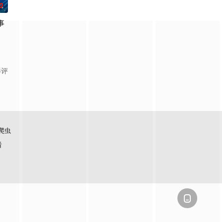
0
事
全力想与新家人打好关系，但长男·
丰厚遗产和一封遗书。在遗书中他宣布，只有以“盲饮”方式猜中他指定的
》剧场版第2弹＆第四季制作决定
影评
爬虫
看
