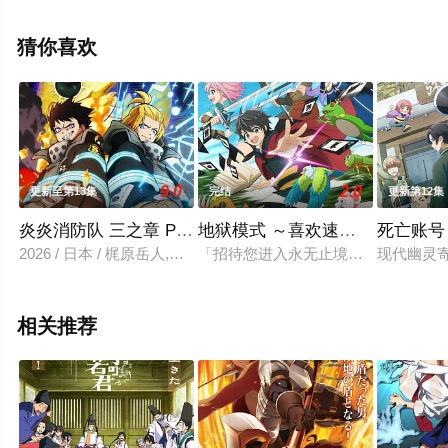
尾大辅,高野直子,松来未祐,神奈延年,南央美,夏树莉绪,渡边
明乃,浅川悠,丹下樱,中田让治,田中敦子,伊丸冈笃等演员精
猜你喜欢
彩演绎的日本动漫，大结局剧情已揭晓（1-1全集），手机
免费观看高清未删减完整版动漫全集就上天堂电影网，更
多相关信息可移步至豆瓣动漫、电视猫或剧情网等平台了
解。
9.0
2.0
更新至第13集
完结
更新第12集
炎炎消防队 三之章 Part 2
地狱模式 ～喜欢速通游戏的玩家
死亡账号
2026 / 日本 / 梶原岳人,小林裕介,中井和哉,铃村健一,上条沙惠
「招待您进入永无止境的游戏？」 废
现代幽灵
相关推荐