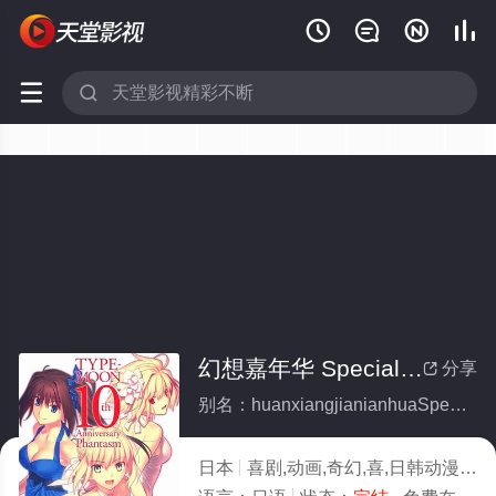






幻想嘉年华 Special Season(全集)
分享

别名：huanxiangjianianhuaSpecialSeason
日本
喜剧,动画,奇幻,喜,日韩动漫
20