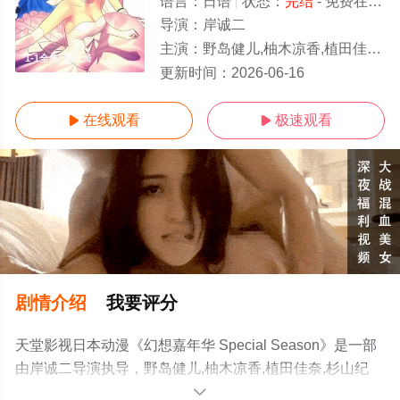
语言：
日语
状态：
完结
- 免费在线观看
导演：
岸诚二
主演：
野岛健儿,柚木凉香,植田佳奈,杉山纪彰,川澄绫子,佐久间红美,小清水亚美,仙台惠理,本多阳子
1-1全集/大结局
更新时间：
2026-06-16
在线观看
极速观看


剧情介绍
我要评分
天堂影视日本动漫《幻想嘉年华 Special Season》是一部
由岸诚二导演执导，野岛健儿,柚木凉香,植田佳奈,杉山纪
彰,川澄绫子,佐久间红美,小清水亚美,仙台惠理,本多阳子,岸
