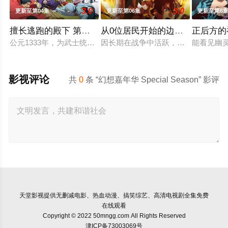
3.0
3.0
更新至第04集
更新至第06集
更新至第6
擅长逃跑的殿下 第二季
从0位居民开始的边境领主大人
正后方的
公元1333年，为武士统治日本奠定基石的镰仓幕府，因其所信
因长期在战争中活跃，而被称为〝救国
能看见幽
影视评论
共
0
条 “幻想嘉年华 Special Season” 影评
天堂影视
提供无删减电影、热血动漫、搞笑综艺、高清电视剧全集免费
在线观看
Copyright © 2022 50mngg.com All Rights Reserved
津ICP备73003069号