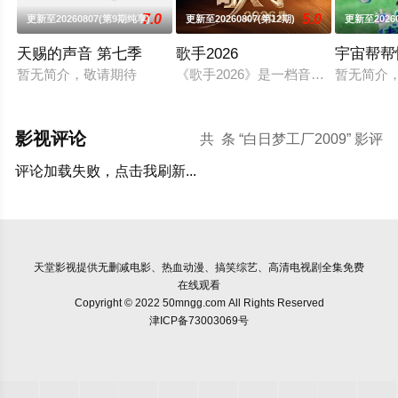
7.0
5.0
更新至20260807(第9期纯享)
更新至20260807(第12期)
更新至20260
天赐的声音 第七季
歌手2026
宇宙帮帮
暂无简介，敬请期待
《歌手2026》是一档音乐交流竞技
暂无简介
影视评论
共
条 “白日梦工厂2009” 影评
评论加载失败，点击我刷新...
天堂影视
提供无删减电影、热血动漫、搞笑综艺、高清电视剧全集免费
在线观看
Copyright © 2022 50mngg.com All Rights Reserved
津ICP备73003069号