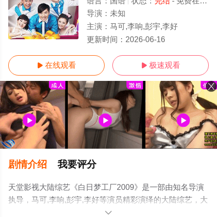
语言：
国语
状态：
完结
- 免费在线观看
导演：
未知
主演：
马可,李响,彭宇,李好
完结/全集
更新时间：
2026-06-16
在线观看
极速观看


剧情介绍
我要评分
天堂影视大陆综艺《白日梦工厂2009》是一部由知名导演
执导，马可,李响,彭宇,李好等演员精彩演绎的大陆综艺，大
结局剧情已揭晓（完结），手机免费观看高清未删减完整
