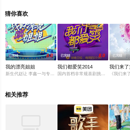
版综艺节目就上天堂电影网，更多相关信息可移步至豆瓣
综艺、电视猫或剧情网等平台了解。
猜你喜欢
6.0
8.0
已完结
已完结
已完结
我的漂亮姐姐
我们都爱笑2014
我们来了
新生代赵让 李鑫一与专业潮流大咖共同组成限时潮团，通过趣
国内首档非常规喜剧挑战节目湖南卫视
《我们来了
相关推荐