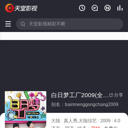






白日梦工厂2009(全集)
分享

别名：bairimenggongchang2009
大陆
真人秀,大陆综艺
2009
4.0