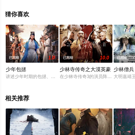
电影网，更多相关信息可移步至豆瓣电视剧、电视猫或剧
情网等平台了解。
猜你喜欢
1.0
10.0
已完结
已完结
已完结
少年包拯
少林寺传奇之大漠英豪
少林僧兵
讲述少年时期的包拯、公孙策、展昭，在庐州破获一起因包母涉
在少林寺传奇3的演员阵容颇为豪华，
大明嘉靖
相关推荐