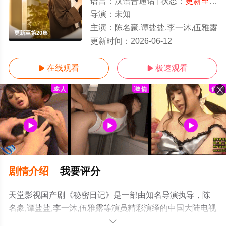
语言：
汉语普通话
状态：
更新至第20集
导演：
未知
主演：
陈名豪,谭盐盐,李一沐,伍雅露
更新至第20集
更新时间：
2026-06-12
在线观看
极速观看


剧情介绍
我要评分
天堂影视国产剧《秘密日记》是一部由知名导演执导，陈
名豪,谭盐盐,李一沐,伍雅露等演员精彩演绎的中国大陆电视
剧，手机免费观看高清未删减完整版电视剧全集就上天堂
