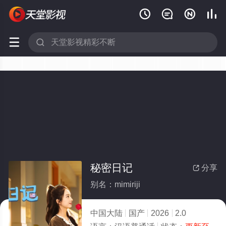






秘密日记
分享

别名：mimiriji
中国大陆
国产
2026
2.0