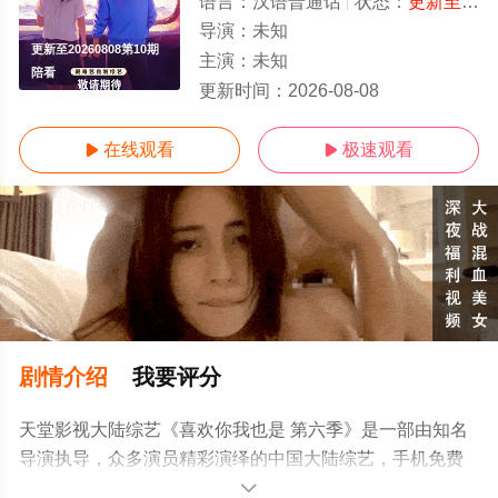
语言：
汉语普通话
状态：
更新至20260808第10期陪看
导演：
未知
更新至20260808第10期
主演：
未知
陪看
更新时间：
2026-08-08
在线观看
极速观看


剧情介绍
我要评分
天堂影视大陆综艺《喜欢你我也是 第六季》是一部由知名
导演执导，众多演员精彩演绎的中国大陆综艺，手机免费
观看高清未删减完整版综艺节目就上天堂电影网，更多相
