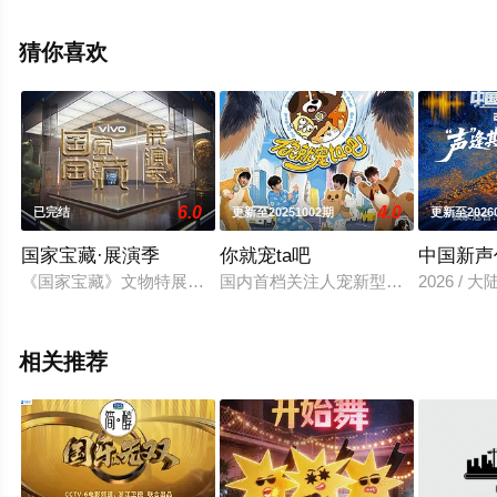
关信息可移步至豆瓣综艺、电视猫或剧情网等平台了解。
猜你喜欢
6.0
4.0
已完结
更新至20251002期
更新至2026
国家宝藏·展演季
你就宠ta吧
中国新声代
《国家宝藏》文物特展即将落成，与此同时，一场“文艺特展”正
国内首档关注人宠新型关系的旅行微
2026 / 
相关推荐