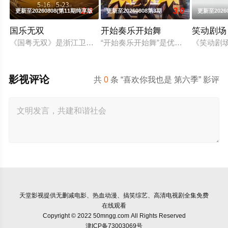
2.0
3.0
更新至20260808(第11期纯享版
更新至20260808第3期
更新至20260
国乐无双
开始奏乐开始舞
笑动剧场
《国粤无双》是浙江卫视、中央宣传部电影卫星频道联合推出的节
“开始奏乐开始舞”是优酷2026年
《笑动剧场
影视评论
共
0
条 “喜欢你我也是 第六季” 影评
天堂影视
提供无删减电影、热血动漫、搞笑综艺、高清电视剧全集免费
在线观看
Copyright © 2022 50mngg.com All Rights Reserved
津ICP备73003069号