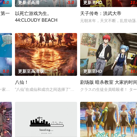
6.0
更新至高清
5.0
更新至HD
10.
篇第一
以死亡游戏为生。
天子传奇：洪武大帝
44:CLOUDY BEACH
日复一日引领亡魂去投胎，直至一天，灵守小鬼遇上了不愿转世的小妹，让不懂
元朝末年，天灾不断，乱世动荡
篇》。
これは、とあるいかれた世界の話。 プレイヤーネーム 幽鬼 職業 
5.0
更新至高清版
8.0
更新至HD
10.
八仙！
剧场版 暗杀教室 大家的时
徒弟，太乙真人偏袒哪吒，锁住石矶。石灵儿为救母学艺，却卷入太白金星的阴
一家名为“带刀烟火店”的烟花工厂，因小镇重新开发，该工厂被迫面临拆迁，带
“八仙”在成仙和成功之间选择了“成团”，在搞钱和搞事业之间选择了
クラスの生徒全員暗殺者！ ター