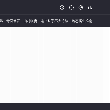




落
青面修罗
山村狐妻
这个杀手不太冷静
暗恋橘生淮南