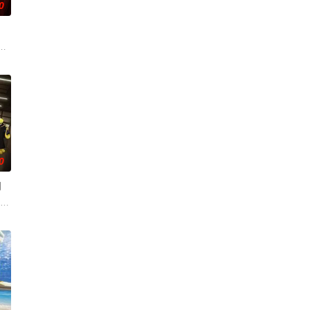
0
，汉人饱受异族压迫，天下苍生苦盼明主。上古神器天翔五灵突然现世，江湖传言
殺人ゲームのプロフェッショナル。 プレイヤーの生存率が極端に減少
0
间
谋
刀敬太郎已经在这里坚持了四年，代
“搞事情”？！吕洞宾、钟离权带队，集结何仙姑、铁拐李、韩湘子、曹
ゲットは担任の先生⁉ 暗殺学園青春エンターテインメントが劇場アニメで帰っ