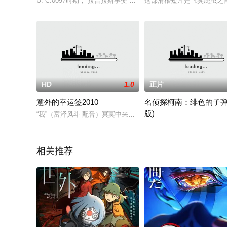
U. C.0097时期，“拉普拉斯事变”的纷争终结后，2架独角兽
这部滑稽短片是《臭屁虫之
HD
1.0
正片
意外的幸运签2010
名侦探柯南：绯色的子弹
版)
“我”（富泽风斗 配音）冥冥中来至天国，却被那个有些聒噪的
故事发生于东京，在全球最
相关推荐