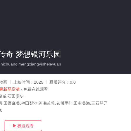
传奇 梦想银河乐园
ichuanqimengxiangyinheleyuan
动画
上映时间：
2025
豆瓣评分：
9.0
更新至高清
- 免费在线观看
藤威,石田贵史
枫,田野麻美,种田梨沙,河濑茉希,衣川里佳,田中美海,三石琴乃
30
极速观看
