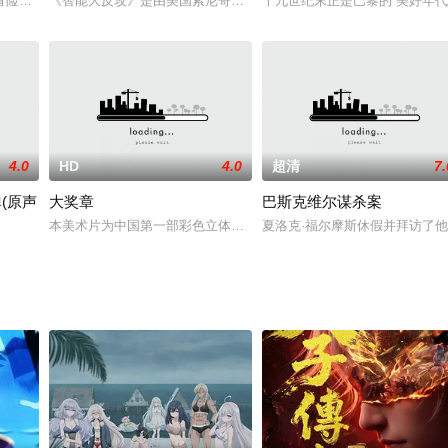
高达被秘密封印，新吉翁残党“袖章”也随之瓦解。就在人类逐渐走出战
冒险岛》和《臭屁虫之冒险岛大电影》的续集，讲述了笨手笨脚的臭屁虫好友小
《智能大反攻》是由美国索尼哥伦比亚影片公司和索尼动画联合出品
十九世纪末正是巴黎的“美好年
4.0
HD
4.0
超清
7.
(原声
大奖章
巴斯克维尔谋杀案
使者普拉普拉拦住去路。在他所说，上帝给了十恶不赦的我一次重生的机会，以
本美术片为中国第一部彩色立体木偶动画片。 小猴将森林里要开运动
夏洛克·福尔摩斯休假并拜访了
大体育盛事WSG即将召开之际，知名企业的高官却接连在赞助商酒会现场遭到