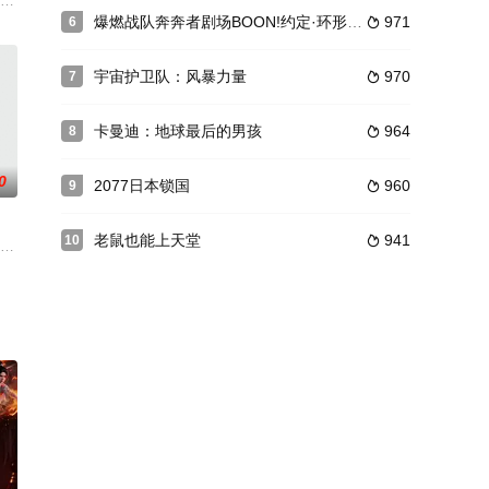
红和小黄在城市中的种种冒险。
的原创喜剧冒险动画电影。该片由荣获奥斯卡最佳动画长片大奖的《蜘蛛侠：
代”，新艺术百花齐放，新技术层出不穷，在这黄金盛世的背后却传出一连串女
爆燃战队奔奔者剧场BOON!约定·环形跑道
971
6

宇宙护卫队：风暴力量
970
7

卡曼迪：地球最后的男孩
964
8

0
2077日本锁国
960
9

老鼠也能上天堂
941
10

会的消息向阿熊、阿猪以及其它小动物广播后，诸多动物纷纷来到大象处报
他的老朋友亨利·巴斯克维尔爵士。当他突然发现自己陷入双重谋杀之谜时，他
绑架，而自新名古屋站至东京的最高时