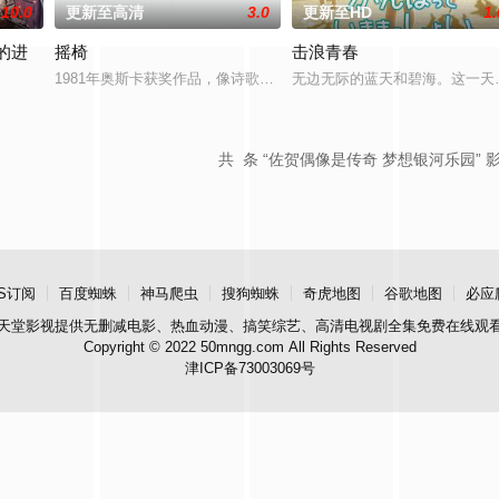
10.0
更新至高清
3.0
更新至HD
1.
的进
摇椅
击浪青春
古德温 Ginnifer Goodwin 配音）从小就梦想着
1981年奥斯卡获奖作品，像诗歌一样优美的动画短片。 它在树林
无边无际的蓝天和碧海。这一天
量时，世界的命运岌岌可危。怀着消灭所有威胁艾尔迪亚的人的强烈决心，他率
共
条 “佐贺偶像是传奇 梦想银河乐园” 
S订阅
百度蜘蛛
神马爬虫
搜狗蜘蛛
奇虎地图
谷歌地图
必应
天堂影视
提供无删减电影、热血动漫、搞笑综艺、高清电视剧全集免费在线观
Copyright © 2022 50mngg.com All Rights Reserved
津ICP备73003069号