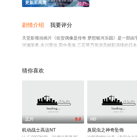
更新至高清
剧情介绍
我要评分
天堂影视动画片《佐贺偶像是传奇 梦想银河乐园》是一部由宇田
河濑茉希,衣川里佳,田中美海,三石琴乃等演员精彩演绎的
信息可移步至豆瓣电影、电视猫或剧情网等平台了解。
猜你喜欢
正片
9.0
HD
机动战士高达NT
臭屁虫之神奇坠饰