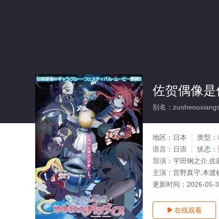
佐贺偶像是
别名：zuoheouxiangsh
地区：
日本
类型：
语言：
日语
状态：
导演：
宇田钢之介,佐
主演：
宫野真守,本渡
更新时间：
2026-05-
在线观看
