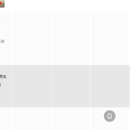
0
中倒下，化身为农夫家的摇椅，摇曳数十载，见证农夫的新婚，见证每个温
，三津东高中举行了班级之间的赛艇比赛。担任划桨手的二年级学生村上悦子
领一支不可阻挡的巨人大军向马莱进击
影评
爬虫
看
