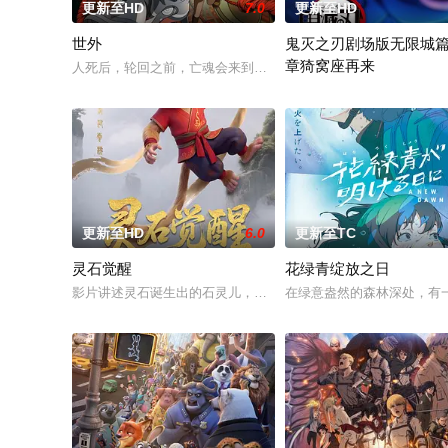
更新至HD
7.0
更新至HD
世外
鬼灭之刃剧场版无限城
章猗窝座再来
人死后，轮回之前，亡魂会来到一处奇异之地——“世外”。灵守
故事承接《鬼灭之刃 柱训练
更新至HD
6.0
更新至TC
灵石觉醒
花绿青绽放之日
影片讲述灵石诞生出的石灵儿，被石矶娘娘收养。哪吒误伤石矶
在绿意盎然的森林深处，有