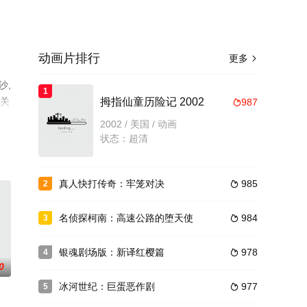
动画片排行
更多

沙,
1
相关
拇指仙童历险记 2002
987

2002 / 美国 / 动画
状态：超清
真人快打传奇：牢笼对决
985
2

名侦探柯南：高速公路的堕天使
984
3

银魂剧场版：新译红樱篇
978
4

0
冰河世纪：巨蛋恶作剧
977
5
