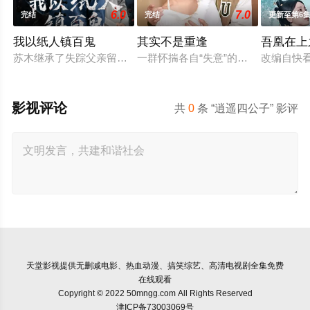
6.0
7.0
完结
完结
更新至第6
我以纸人镇百鬼
其实不是重逢
吾凰在上
苏木继承了失踪父亲留下的白事馆，本想低调扎纸维生，却因一
一群怀揣各自“失意”的年轻人，在沿
改编自快
影视评论
共
0
条 “逍遥四公子” 影评
天堂影视
提供无删减电影、热血动漫、搞笑综艺、高清电视剧全集免费
在线观看
Copyright © 2022 50mngg.com All Rights Reserved
津ICP备73003069号