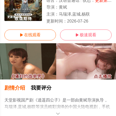
语言：
汉语普通话
状态：
更新第38集
导演：
黄斌
主演：
马瑞泽,蓝城,杨联
更新第38集
更新时间：
2026-07-26
在线观看
极速观看


剧情介绍
我要评分
天堂影视国产剧《逍遥四公子》是一部由黄斌导演执导，
马瑞泽,蓝城,杨联等演员精彩演绎的中国大陆电视剧，手机
免费观看高清未删减完整版电视剧全集就上天堂电影网，
