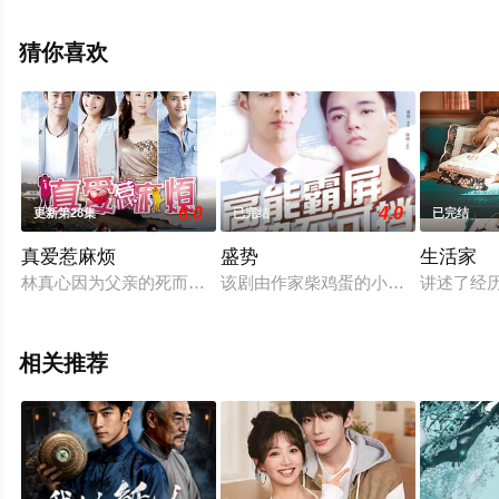
更多相关信息可移步至豆瓣电视剧、电视猫或剧情网等平
台了解。
猜你喜欢
6.0
4.0
更新第28集
已完结
已完结
真爱惹麻烦
盛势
生活家
林真心因为父亲的死而对高氏企业产生仇恨。为了报仇，她刻意
该剧由作家柴鸡蛋的小说《势不可挡》
讲述了经
相关推荐