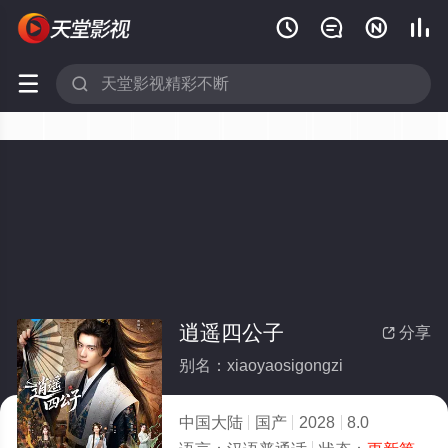






逍遥四公子
分享

别名：xiaoyaosigongzi
中国大陆
国产
2028
8.0