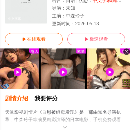
语言：
日语
状态：
中文字幕/高清
- 
导演：
未知
主演：
中森玲子
中文字幕
更新时间：
2026-05-13
在线观看
极速观看


剧情介绍
我要评分
天堂影视剧情片《自慰被继母发现》是一部由知名导演执
导，中森玲子等演员精彩演绎的日本电影，手机免费观看
高清未删减完整版电影大全就上天堂电影网，更多相关信
