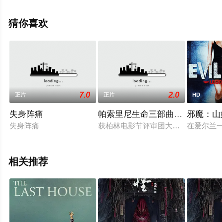
息可移步至豆瓣电影、电视猫或剧情网等平台了解。
猜你喜欢
7.0
2.0
正片
正片
HD
失身阵痛
帕索里尼生命三部曲之十日谈
邪魔：山
失身阵痛
获柏林电影节评审团大奖。影片取材于
在爱尔兰
相关推荐