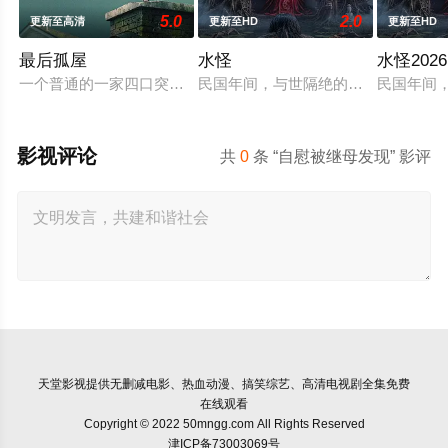
5.0
2.0
更新至高清
更新至HD
更新至HD
最后孤屋
水怪
水怪2026
一个普通的一家四口突遭诡异变故，被困在自家房屋中超过 100
民国年间，与世隔绝的怪水村被湖中“
民国年间
影视评论
共
0
条 “自慰被继母发现” 影评
天堂影视
提供无删减电影、热血动漫、搞笑综艺、高清电视剧全集免费
在线观看
Copyright © 2022 50mngg.com All Rights Reserved
津ICP备73003069号