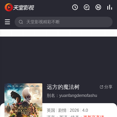






远方的魔法树
分享

别名：yuanfangdemofashu
英国
剧情
2026
4.0