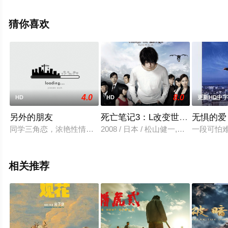
拉罗什,马克·希普,达斯汀·德姆瑞·伯恩斯,西蒙·拉塞尔·比尔,
皮帕·贝内特-华纳,迈克尔·帕林,伦尼·亨利,奥利弗·克里
猜你喜欢
斯,Billie,Gadsdon,蒂姆·,普莱斯特,皮埃尔·伯格曼,汤姆·米
滕,Jos,Vantyler等演员精彩演绎的英国电影，手机免费观看
高清未删减完整版电影大全就上天堂电影网，更多相关信
息可移步至豆瓣电影、电视猫或剧情网等平台了解。
4.0
8.0
HD
HD
更新HD中
另外的朋友
死亡笔记3：L改变世界粤语
无惧的爱
同学三角恋，浓艳性情欲，女主风骚带劲.慎太郎和夏帆、英明
2008 / 日本 / 松山健一,福田麻由子
一段可怕
相关推荐