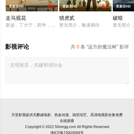
9.0
6.0
更新至HD
更新至HD
更新至HD
走马观花
猎虎贰
破暗
新波，丁大宁，郭华，程一木他们毕业于同一所大学。他们和很
暂无简介，敬请期待
暂无简介
影视评论
共
0
条 “远方的魔法树” 影评
天堂影视
提供无删减电影、热血动漫、搞笑综艺、高清电视剧全集免费
在线观看
Copyright © 2022 50mngg.com All Rights Reserved
津ICP备73003069号