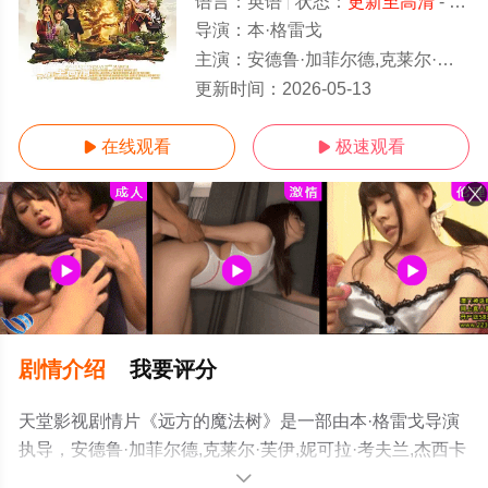
语言：
英语
状态：
更新至高清
- 免费在线观看
导演：
本·格雷戈
主演：
安德鲁·加菲尔德,克莱尔·芙伊,妮可拉·考夫兰,杰西卡·古宁,丽贝卡·弗格森,侬索·阿诺斯,
更新至高清
更新时间：
2026-05-13
在线观看
极速观看


剧情介绍
我要评分
天堂影视剧情片《远方的魔法树》是一部由本·格雷戈导演
执导，安德鲁·加菲尔德,克莱尔·芙伊,妮可拉·考夫兰,杰西卡
·古宁,丽贝卡·弗格森,侬索·阿诺斯,珍妮弗·桑德斯,菲尼克斯·
