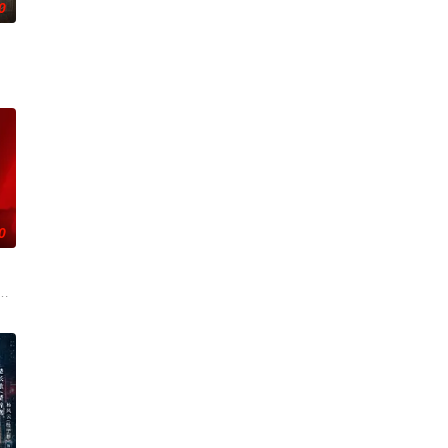
0
刑侦手段，接连破获数起重案要案的
复仇的受害者；临终前与遗憾和解的“无用之人”；共享同一具躯体的人
0
与女探长穆英搭档，侦破阎王娶亲
辉，大平王朝有史以来个以女子进士科三元及第入翰林院的奇女子。十年前的