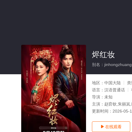
烬红妆
别名：jinhongzhuang
地区：
中国大陆
类
语言：
汉语普通话
导演：
未知
主演：
赵弈钦,朱丽岚
更新时间：
2026-05-
在线观看
