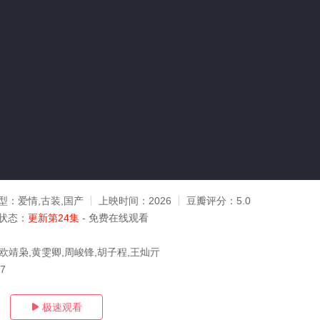
型：
爱情,古装,国产
上映时间：
2026
豆瓣评分：
5.0
状态：
更新第24集
- 免费在线观看
,欧靖枭,黄雯卿,周峻锋,胡子程,王灿亓
17
极速观看
