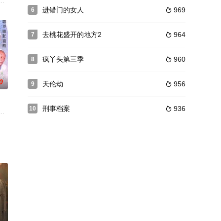
暂
价廉物美的新房，可换房的麻烦也接踵
的家庭生活变化和情感纠葛。反映出时代向官本位意识、贤妻良母性格、养优
下仇怨。吴王夫差为父报仇，在伍子胥的辅佐下日夜勤兵。得意之时的勾践铸成
进错门的女人
969
6

去桃花盛开的地方2
964
7

疯丫头第三季
960
8

0
天伦劫
956
9

刑事档案
936
10

车之殇》改编而成，小说作者是长期奋
杂志的编辑田枫是一位单亲母亲，多少年来她和女儿贝蕾相依为命，却发现快
四川方言喜剧，张春燕、徐重海等参加演出。该剧讲述了以表妹洪少华为代表