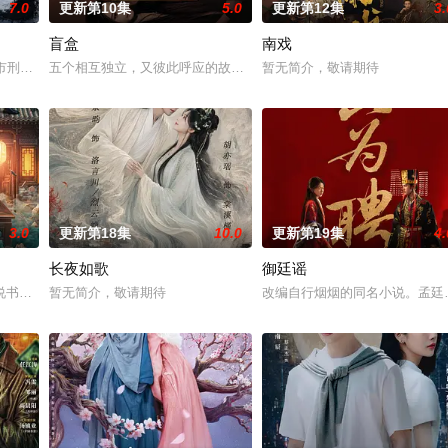
7.0
更新第10集
5.0
更新第12集
3.
盲盒
南戏
钞货币。根据党中央指示，高景波、徐邵梁、孙希光和黄鹰等人开始筹备建立冀
河市刑侦支队在无普及监控、无DNA鉴定技术的支持下，通过摸排、勘查等传统
五个相互独立，又彼此呼应的故事——用一场精心策划的“夏令营”完成
暂无简介，敬请期待
3.0
更新第18集
10.0
更新第19集
4.
长夜如歌
御廷谣
书班子，偶遇“白天人住屋，晚上鬼占房”的阴阳宅，江淮被掳走配“阴婚”。他
暂无简介，敬请期待
改编自行烟烟的同名小说。孟廷