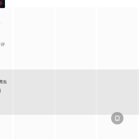
0
梁可青、孟钰辰、刘凌爽 总
贡的“十二生肖”离奇流血炸裂，惨遭满门流放，楚父以死鸣冤。楚家大小姐楚
影评
爬虫
看
