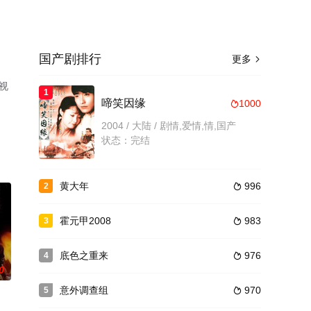
国产剧排行
更多

视
1
啼笑因缘
1000

2004 / 大陆 / 剧情,爱情,情,国产
状态：完结
黄大年
996
2

霍元甲2008
983
3

底色之重来
976
4

0
意外调查组
970
5
