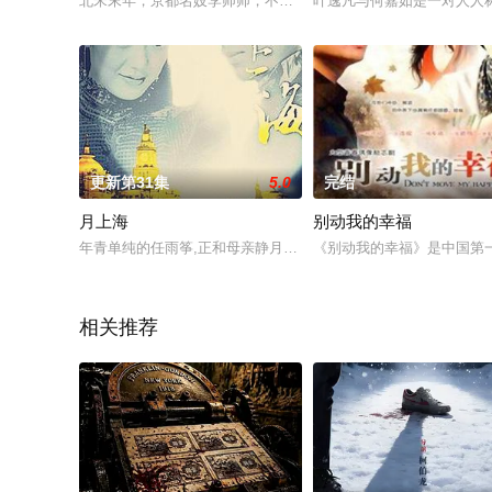
北宋末年，京都名妓李师师，不仅是一名美丽、善良、多情，而
叶逸凡与何嘉如是一对人人
更新第31集
5.0
完结
月上海
别动我的幸福
年青单纯的任雨筝,正和母亲静月一起从老家福建远赴上海和父亲任
《别动我的幸福》是中国第
相关推荐