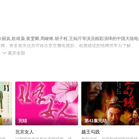
丽岚,欧靖枭,黄雯卿,周峻锋,胡子程,王灿亓等演员精彩演绎的中国大陆电
影网，更多相关信息可移步至豆瓣电视剧、电视猫或剧情网等平台了解。
展开全部

1.0
完结
10.0
第41集完结
10.
北京女人
越王勾践