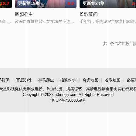
10.0
更新第18集
8.0
更新第24集
2.
昭阳公主
长歌莫问
章 题材：警匪、反诈 规格：15分钟X24集 拍摄地点：广东 出品人：郑伟、
改编自青帷在晋江文学城的小说《平阳公主》。
千年前，雍国泥塑世家楚门因进
共
条 “烬红妆” 
S订阅
百度蜘蛛
神马爬虫
搜狗蜘蛛
奇虎地图
谷歌地图
必应
天堂影视
提供无删减电影、热血动漫、搞笑综艺、高清电视剧全集免费在线观
Copyright © 2022 50mngg.com All Rights Reserved
津ICP备73003069号