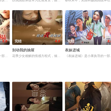
且是一名民族意识强烈，深明大义的奇女子，她的一生极具传奇色彩，暂无内容
称羡的恩爱夫妻，何嘉如意外怀上二胎，舍不得放弃宝宝的两个人，决意换一间
以我国政体改革为宏观背景，描述了几位北京女人在这一背景下经历
春秋末年，吴国和越国因战争结
9.0
完结
4.0
完结
8.
别动我的抽屉
表妹进城
耀融团聚,更是憧憬着美满幸福的未来,来到这十里洋场的地方,雨筝果然有
一部全面反映啃老现象以及交通事故后续故事的电视剧，根据尚未发表的小说《
花季少女难解的情感方程式，倾情演绎激情迸发的边缘之恋。某妇女
《表妹进城》是小果执导的一部