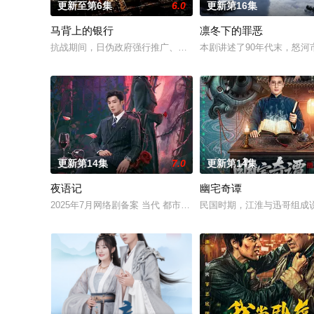
更新至第6集
6.0
更新第16集
马背上的银行
凛冬下的罪恶
抗战期间，日伪政府强行推广、使用由“中国准备银行”发行的伪
本剧讲述了90年代末，怒
更新第14集
7.0
更新第14集
夜语记
幽宅奇谭
2025年7月网络剧备案 当代 都市 海南越酷文化传媒有限公司
民国时期，江淮与迅哥组成说