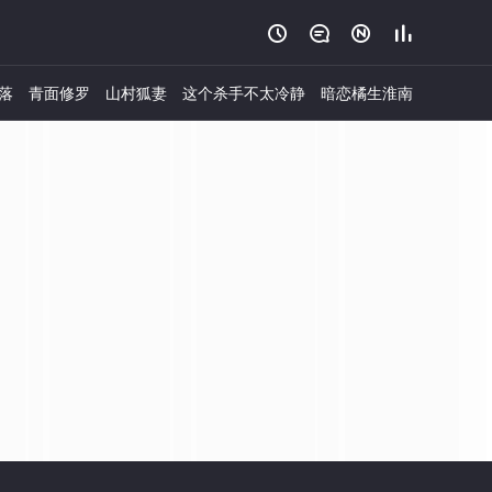




落
青面修罗
山村狐妻
这个杀手不太冷静
暗恋橘生淮南