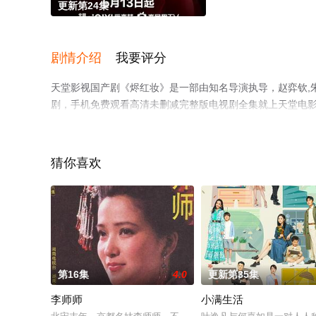
更新第24集
剧情介绍
我要评分
天堂影视国产剧《烬红妆》是一部由知名导演执导，赵弈钦,朱
剧，手机免费观看高清未删减完整版电视剧全集就上天堂电
猜你喜欢
第16集
4.0
更新第35集
李师师
小满生活