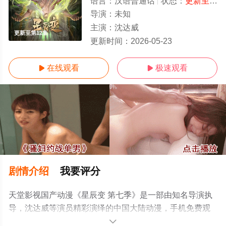
语言：
汉语普通话
状态：
更新至第12集
导演：
未知
主演：
沈达威
更新至第12集
更新时间：
2026-05-23
在线观看
极速观看


剧情介绍
我要评分
天堂影视国产动漫《星辰变 第七季》是一部由知名导演执
导，沈达威等演员精彩演绎的中国大陆动漫，手机免费观
看高清未删减完整版动漫全集就上天堂电影网，更多相关
