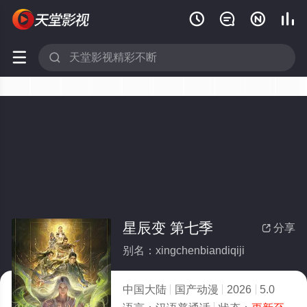






星辰变 第七季
分享

别名：xingchenbiandiqiji
中国大陆
国产动漫
2026
5.0