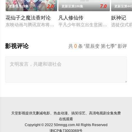
2.0
7.0
更新至第22集
更新至第186集
更新至第44
花仙子之魔法香对论
凡人修仙传
妖神记
东映动画与腾讯宣布将联手打造『花仙子』全新动画 新作将继承
平凡少年韩立出生贫困，为了让家人
选徒仪式
影视评论
共
0
条 “星辰变 第七季” 影评
天堂影视
提供无删减电影、热血动漫、搞笑综艺、高清电视剧全集免费
在线观看
Copyright © 2022 50mngg.com All Rights Reserved
津ICP备73003069号