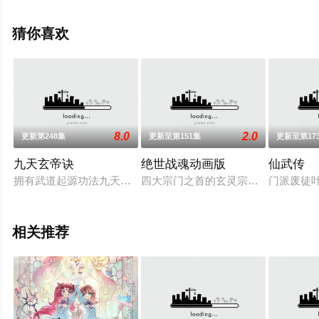
信息可移步至豆瓣动漫、电视猫或剧情网等平台了解。
猜你喜欢
8.0
2.0
更新第248集
更新至第151集
更新至第17
九天玄帝诀
绝世战魂动画版
仙武传
拥有武道起源功法九天玄帝诀的王凡，本是黄金学院的一名普通
四大宗门之首的玄灵宗，多年来第一
门派废徒
相关推荐