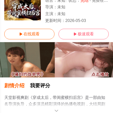
语言：
未知
状态：
完结
- 免费在线观看
导演：
未知
主演：
未知
完结/全集
更新时间：
2026-05-03
在线观看
极速观看


剧情介绍
我要评分
天堂影视爽剧《穿成太后，带闺蜜横扫后宫》是一部由知
名导演执导，众多演员精彩演绎的热播电视剧，大结局剧
情已揭晓（完结），手机免费观看高清未删减完整版电视
