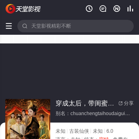






穿成太后，带闺蜜横扫后宫(全集)
分享

别名：chuanchengtaihoudaiguimihengsaohougong
未知
古装仙侠
未知
6.0