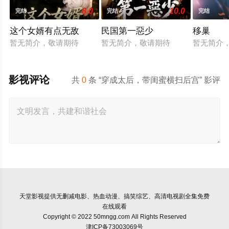
8.0
10.0
完结
完结
完结
这个女婿有点无敌
民国第一惡少
移巢
暂无简介，敬请期待
暂无简介，敬请期待
暂无简介
影视评论
共
0
条 “穿成太后，带闺蜜横扫后宫” 影评
天堂影视
提供无删减电影、热血动漫、搞笑综艺、高清电视剧全集免费
在线观看
Copyright © 2022 50mngg.com All Rights Reserved
津ICP备73003069号