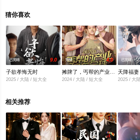
剧全集就上天堂电影网，更多相关信息可移步至豆瓣电视
剧、电视猫或剧情网等平台了解。
猜你喜欢
9.0
4.0
已完结
完结
已完结
子欲孝悔无时
摊牌了，丐帮的产业遍布全球
天降福妻
2025 / 大陆 / 短大全
2024 / 大陆 / 短大全
2025 / 大
相关推荐