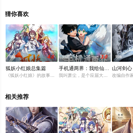
结局剧情已揭晓（1-60全集），手机免费观看高清未删减
完整版动漫全集就上天堂电影网，更多相关信息可移步至
猜你喜欢
豆瓣动漫、电视猫或剧情网等平台了解。
4.0
3.0
完结
完结
完结
狐妖小红娘总集篇
手机通两界：我给仙门送泡面
山河剑心
《狐妖小红娘》的故事围绕人与妖之间的爱情展开。根据古典小
我叫萧尘，是个应届大学生。重病无
改编自作
相关推荐