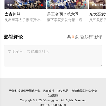
1.0
9.0
更新至第6集
更新至第4集
更新至第5
太古神尊
是王者啊？第六季
东大高武
灵界至尊太子惨遭算计身死，重生跌落凡尘沦为底层杂役！身怀
稷下学院突发奇招，邀优秀毕业生返校
灵气复苏
影视评论
共
0
条 “盗妖行” 影评
天堂影视
提供无删减电影、热血动漫、搞笑综艺、高清电视剧全集免费
在线观看
Copyright © 2022 50mngg.com All Rights Reserved
津ICP备73003069号