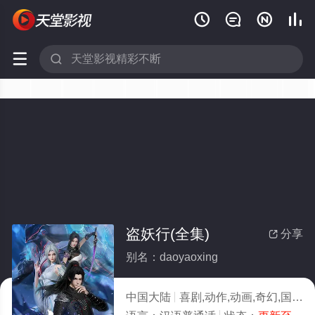






盗妖行(全集)
分享

别名：daoyaoxing
中国大陆
喜剧,动作,动画,奇幻,国产动漫