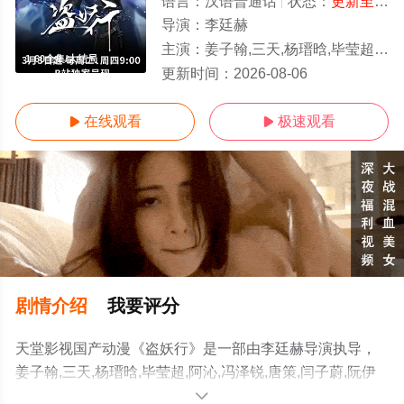
语言：
汉语普通话
状态：
更新至第51集
导演：
李廷赫
主演：
姜子翰,三天,杨瑨晗,毕莹超,阿沁,冯泽锐,唐策,闫子蔚,阮伊菲,刘李桥,家明,康潇文
1-60全集/大结局
更新时间：
2026-08-06
在线观看
极速观看


剧情介绍
我要评分
天堂影视国产动漫《盗妖行》是一部由李廷赫导演执导，
姜子翰,三天,杨瑨晗,毕莹超,阿沁,冯泽锐,唐策,闫子蔚,阮伊
菲,刘李桥,家明,康潇文等演员精彩演绎的中国大陆动漫，大
