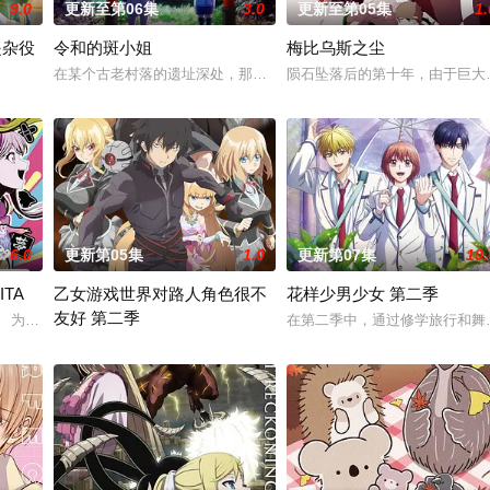
9.0
更新至第06集
3.0
更新至第05集
1.
是杂役
令和的斑小姐
梅比乌斯之尘
幸福的生活。 然而有一天，她深爱的母亲去世了，美冶被鸿藏家族的本家收养
在某个古老村落的遗址深处，那一片禁止入内的区域里，存在着被口口相
陨石坠落后的第十年，由于巨大
女（女主角）的赛蕾丝蒂。她的使命是与各路美男子相恋，并携手击败魔王。然
6.0
更新第05集
1.0
更新第07集
10.
ITA
乙女游戏世界对路人角色很不
花样少男少女 第二季
友好 第二季
」 为了乐团出道而突然集结的团员们！ 虽然每个人都拥有耀眼夺目的个性与实
在第二季中，通过修学旅行和舞
大贤者艾福达尔从现代转生至异世界后，将人生的一切都花费在研究魔导上。
前世身为社畜的里昂，转生到了某款剑与魔法题材的乙女游戏世界。 