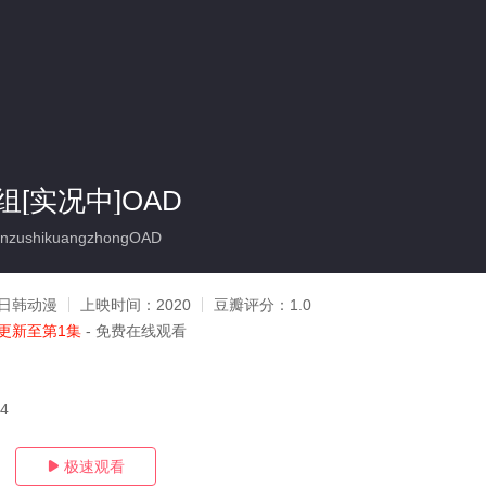
[实况中]OAD
inzushikuangzhongOAD
日韩动漫
上映时间：
2020
豆瓣评分：
1.0
更新至第1集
- 免费在线观看
24
极速观看
