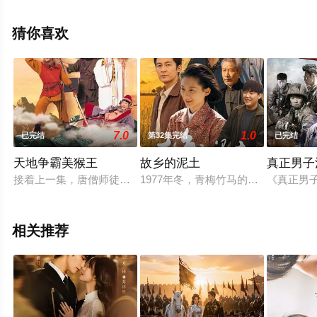
视剧全集就上天堂电影网，更多相关信息可移步至豆瓣电
视剧、电视猫或剧情网等平台了解。
猜你喜欢
7.0
1.0
已完结
第32集完结
已完结
天地争霸美猴王
故乡的泥土
真正男子
接着上一集，唐僧师徒人又继续上路了。然而这日唐僧（江华 
1977年冬，青梅竹马的春雪和麦茬
《真正男子
相关推荐