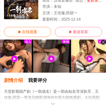
语言：
汉语普通话
状态：
更新第25集
导演：
未知
主演：
王佳璇,田甜一
1-1全集/大结局
更新时间：
2025-12-14
在线观看
极速观看


剧情介绍
我要评分
天堂影视国产剧《一朝成名》是一部由知名导演执导，王
佳璇,田甜一等演员精彩演绎的中国大陆电视剧，大结局剧
情已揭晓（1-1全集），手机免费观看高清未删减完整版电
