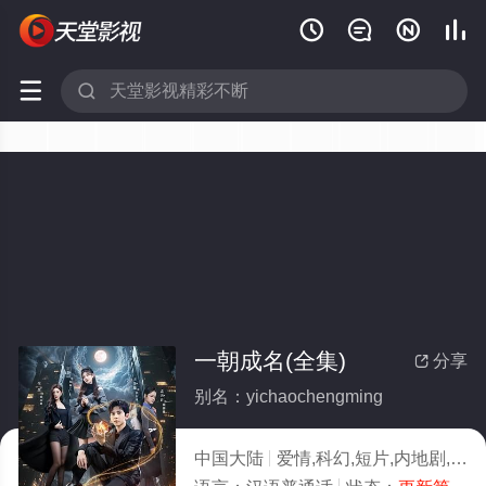






一朝成名(全集)
分享

别名：yichaochengming
中国大陆
爱情,科幻,短片,内地剧,内地