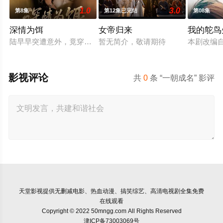
1.0
3.0
第8集
第12集已完结
第08集
深情为饵
女帝归来
我的鸵鸟
陆早早突遭意外，竟穿越成民国少夫人苏沐晚，醒来，却是丈夫枪
暂无简介，敬请期待
本剧改编
影视评论
共
0
条 “一朝成名” 影评
天堂影视
提供无删减电影、热血动漫、搞笑综艺、高清电视剧全集免费
在线观看
Copyright © 2022 50mngg.com All Rights Reserved
津ICP备73003069号