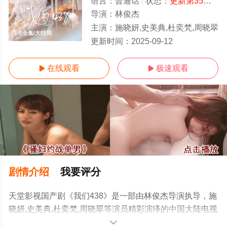
语言：
普通话
状态：
更新第35集
- 
导演：
林俊杰
主演：
施晓妍,史美典,杜奕梵,周晓翠
1-1全集/大结局
更新时间：
2025-09-12
在线观看
极速观看


剧情介绍
我要评分
天堂影视国产剧《我们438》是一部由林俊杰导演执导，施
晓妍,史美典,杜奕梵,周晓翠等演员精彩演绎的中国大陆电视
剧，大结局剧情已揭晓（1-1全集），手机免费观看高清未
