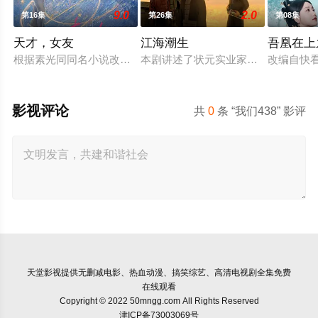
9.0
2.0
第16集
第26集
第08集
天才，女友
江海潮生
吾凰在上
根据素光同同名小说改编。江逾白长大以后，林知夏忽然对他说：
本剧讲述了状元实业家张謇创办大生
改编自快
影视评论
共
0
条 “我们438” 影评
天堂影视
提供无删减电影、热血动漫、搞笑综艺、高清电视剧全集免费
在线观看
Copyright © 2022 50mngg.com All Rights Reserved
津ICP备73003069号