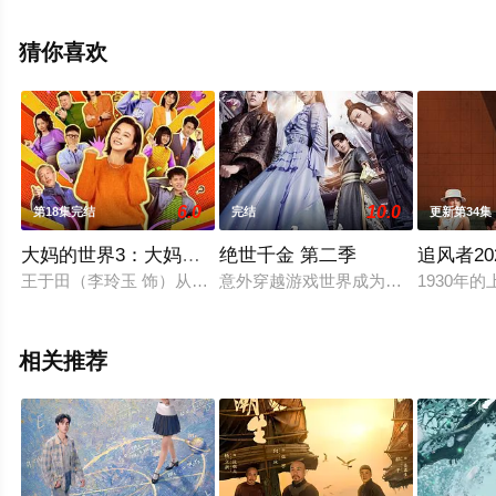
删减完整版电视剧全集就上天堂电影网，更多相关信息可
移步至豆瓣电视剧、电视猫或剧情网等平台了解。
猜你喜欢
6.0
10.0
第18集完结
完结
更新第34集
大妈的世界3：大妈闯职场
绝世千金 第二季
追风者20
王于田（李玲玉 饰）从老年大学毕业后重返职场。在这里，她遇
意外穿越游戏世界成为宰相千金的现
1930
相关推荐