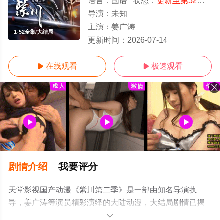
语言：
国语
状态：
更新至第52集
- 
导演：
未知
主演：
姜广涛
1-52全集/大结局
更新时间：
2026-07-14
在线观看
极速观看


剧情介绍
我要评分
天堂影视国产动漫《紫川第二季》是一部由知名导演执
导，姜广涛等演员精彩演绎的大陆动漫，大结局剧情已揭
晓（1-52全集），手机免费观看高清未删减完整版动漫全
