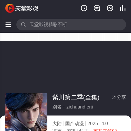






紫川第二季(全集)
分享

别名：zichuandierji
大陆
国产动漫
2025
4.0