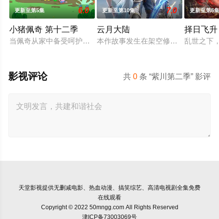
6.0
7.0
更新至第5集
更新至第10集
更新至第6
小猪佩奇 第十二季
云月大陆
择日飞升
当佩奇从家中备受呵护的'小妹妹'一跃成为肩负责任的'大姐姐'
本作故事发生在架空修仙世界——云
乱世之下
影视评论
共
0
条 “紫川第二季” 影评
天堂影视
提供无删减电影、热血动漫、搞笑综艺、高清电视剧全集免费
在线观看
Copyright © 2022 50mngg.com All Rights Reserved
津ICP备73003069号