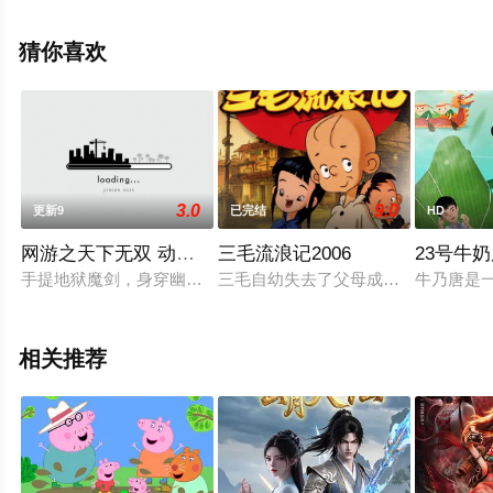
集就上天堂电影网，更多相关信息可移步至豆瓣动漫、电
视猫或剧情网等平台了解。
猜你喜欢
3.0
9.0
更新9
已完结
HD
网游之天下无双 动态漫画
三毛流浪记2006
23号牛
手提地狱魔剑，身穿幽魂神光铠，头戴噬魂紫金盔，脚踏浮云踏
三毛自幼失去了父母成为了无家可归
牛乃唐是一
相关推荐