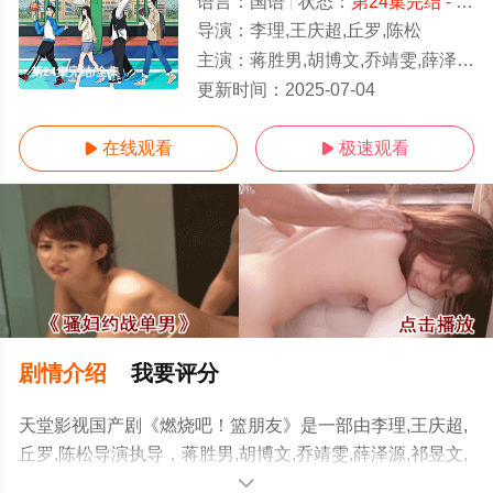
语言：
国语
状态：
第24集完结
- 免费在线观看
导演：
李理,王庆超,丘罗,陈松
主演：
蒋胜男,胡博文,乔靖雯,薛泽源,祁昱文,焦娜,周熙航,张啸昂,于佳川,阮凌峰
第24集完结/全集
更新时间：
2025-07-04
在线观看
极速观看


剧情介绍
我要评分
天堂影视国产剧《燃烧吧！篮朋友》是一部由李理,王庆超,
丘罗,陈松导演执导，蒋胜男,胡博文,乔靖雯,薛泽源,祁昱文,
焦娜,周熙航,张啸昂,于佳川,阮凌峰等演员精彩演绎的大陆
