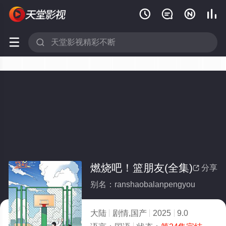






燃烧吧！篮朋友(全集)
分享

别名：ranshaobalanpengyou
大陆
剧情,国产
2025
9.0