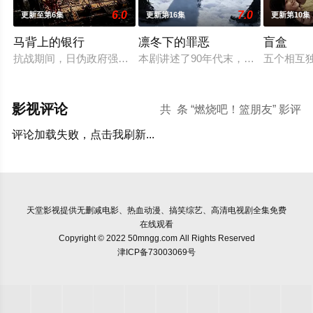
6.0
7.0
更新至第6集
更新第16集
更新第10集
马背上的银行
凛冬下的罪恶
盲盒
抗战期间，日伪政府强行推广、使用由“中国准备银行”发行的伪
本剧讲述了90年代末，怒河市刑侦支
五个相互
影视评论
共
条 “燃烧吧！篮朋友” 影评
评论加载失败，点击我刷新...
天堂影视
提供无删减电影、热血动漫、搞笑综艺、高清电视剧全集免费
在线观看
Copyright © 2022 50mngg.com All Rights Reserved
津ICP备73003069号