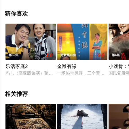
电视剧，大结局剧情已揭晓（第24集完结），手机免费观
看高清未删减完整版电视剧全集就上天堂电影网，更多相
猜你喜欢
关信息可移步至豆瓣电视剧、电视猫或剧情网等平台了
解。
1.0
9.0
第62集
更新第10集
第4集
乐活家庭2
金滩有缘
小戏骨：
冯志（高亚麟饰演）骑着自行车去补习班接亮亮（董博文饰演）
一场热带风暴，三个暂无内容不速之
国民党发
相关推荐