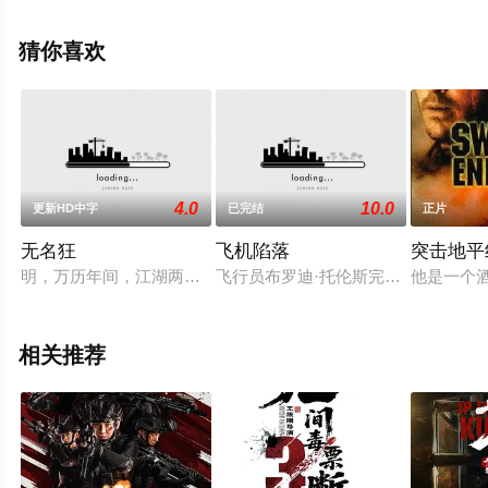
森,迈克尔·斯图巴,阿德里安·马丁斯,丹尼·萨帕尼,平岳大,爱
丽丝·休金,芭芭拉·普罗布斯特,约瑟夫·米尔森,马克·里斯曼,
猜你喜欢
尼克·米尔斯,蒂芙尼·格雷,凯特·萨普特,大卫·米尔斯,阿尼塔·
阿南德,埃文·米尔顿,瑞恩·奇尔科特,兰娜·乔弗里,安娜·弗兰
科利尼等演员精彩演绎的美国电影，手机免费观看高清未
删减完整版电影大全就上天堂电影网，更多相关信息可移
步至豆瓣电影、电视猫或剧情网等平台了解。
4.0
10.0
更新HD中字
已完结
正片
无名狂
飞机陷落
突击地平
明，万历年间，江湖两大暗杀门派，无名门突遭血洗，唐门继承
飞行员布罗迪·托伦斯完成了一项英
他是一个
相关推荐