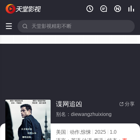






谍网追凶
分享

别名：diewangzhuixiong
美国
动作,惊悚
2025
1.0