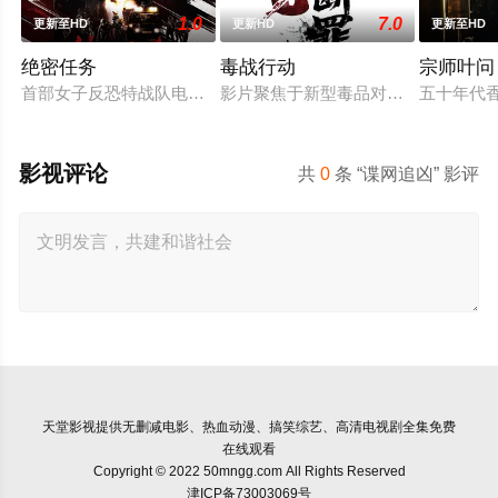
1.0
7.0
更新至HD
更新HD
更新至HD
绝密任务
毒战行动
宗师叶问
首部女子反恐特战队电影，面对恐怖主义恶势力，“最飒女子反恐
影片聚焦于新型毒品对青少年的危害
五十年代
影视评论
共
0
条 “谍网追凶” 影评
天堂影视
提供无删减电影、热血动漫、搞笑综艺、高清电视剧全集免费
在线观看
Copyright © 2022 50mngg.com All Rights Reserved
津ICP备73003069号