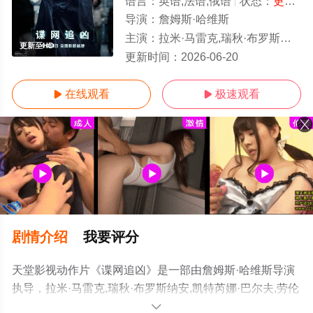
语言：
英语,法语,俄语
状态：
更新至HD/高清
导演：
詹姆斯·哈维斯
主演：
拉米·马雷克,瑞秋·布罗斯纳安,凯特芮娜·巴尔夫,劳伦斯·菲什伯恩,乔·博恩瑟,霍特·麦克卡
更新至HD
更新时间：
2026-06-20
在线观看
极速观看


剧情介绍
我要评分
天堂影视动作片《谍网追凶》是一部由詹姆斯·哈维斯导演
执导，拉米·马雷克,瑞秋·布罗斯纳安,凯特芮娜·巴尔夫,劳伦
斯·菲什伯恩,乔·博恩瑟,霍特·麦克卡兰尼,朱丽安妮·尼科尔
