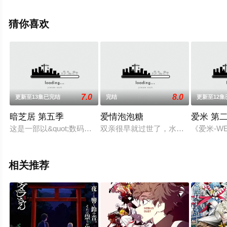
斋贞友,佐藤智惠,高田由美,七绪春日,富泽美智惠,三石琴乃,
纳谷六朗,森田顺平等演员精彩演绎的日本动漫，大结局剧
猜你喜欢
情已揭晓（1665集全），手机免费观看高清未删减完整版
动漫全集就上天堂电影网，更多相关信息可移步至豆瓣动
漫、电视猫或剧情网等平台了解。
7.0
8.0
更新至13集已完结
完结
更新至12集
暗芝居 第五季
爱情泡泡糖
爱米 第
这是一部以&quot;数码纸芝居&quot;形式制作的恐怖动画，
双亲很早就过世了，水原凉带着妹妹
《爱米-WE
相关推荐