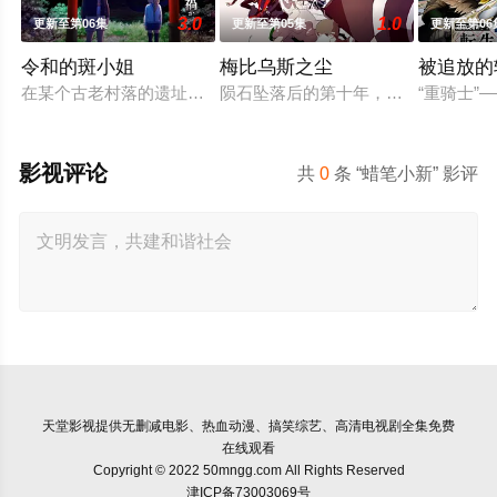
3.0
1.0
更新至第06集
更新至第05集
更新至第06
令和的斑小姐
梅比乌斯之尘
被追放的
在某个古老村落的遗址深处，那一片禁止入内的区域里，存在着被
陨石坠落后的第十年，由于巨大结晶释
“重骑士
影视评论
共
0
条 “蜡笔小新” 影评
天堂影视
提供无删减电影、热血动漫、搞笑综艺、高清电视剧全集免费
在线观看
Copyright © 2022 50mngg.com All Rights Reserved
津ICP备73003069号